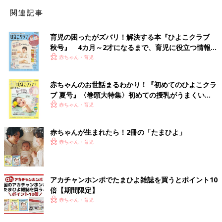
関連記事
育児の困ったがズバリ！解決する本『ひよこクラブ
秋号』 4カ月～2才になるまで、育児に役立つ情報が
いっぱい！
赤ちゃん・育児
赤ちゃんのお世話まるわかり！『初めてのひよこクラ
ブ 夏号』〈巻頭大特集〉初めての授乳がうまくい
く！ おっぱい・ミルクの基本と夏のトラブル 解決テ
赤ちゃん・育児
ク
赤ちゃんが生まれたら！2冊の「たまひよ」
赤ちゃん・育児
アカチャンホンポでたまひよ雑誌を買うとポイント10
倍【期間限定】
赤ちゃん・育児