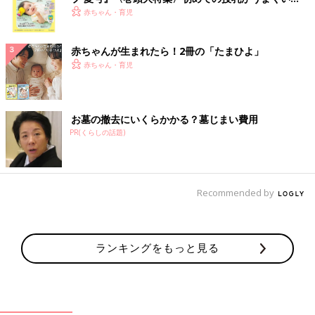
く！ おっぱい・ミルクの基本と夏のトラブル 解決テ
赤ちゃん・育児
ク
赤ちゃんが生まれたら！2冊の「たまひよ」
赤ちゃん・育児
お墓の撤去にいくらかかる？墓じまい費用
PR(くらしの話題)
Recommended by
ランキングをもっと見る