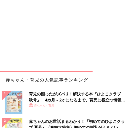
赤ちゃん・育児の人気記事ランキング
育児の困ったがズバリ！解決する本『ひよこクラブ
秋号』 4カ月～2才になるまで、育児に役立つ情報が
いっぱい！
赤ちゃん・育児
赤ちゃんのお世話まるわかり！『初めてのひよこクラ
ブ 夏号』〈巻頭大特集〉初めての授乳がうまくい