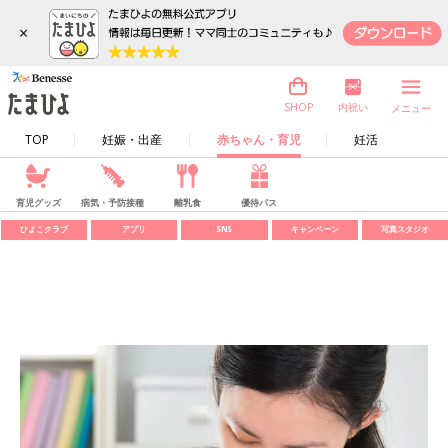
×
内祝い
SHOP
メニュー
TOP
妊娠・出産
赤ちゃん・育児
妊活
育児グッズ
病気・予防接種
離乳食
優待パス
ひよこクラブ
アプリ
SNS
キャンペーン
写真スタジオ