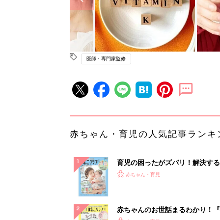
医師・専門家監修
赤ちゃん・育児の人気記事ランキ
育児の困ったがズバリ！解決する
『ひよこクラブ 夏号』 4カ月～
赤ちゃん・育児
になるまで、育児に役立つ情報が
ぱい！
赤ちゃんのお世話まるわかり！『
てのひよこクラブ 夏号』〈巻頭