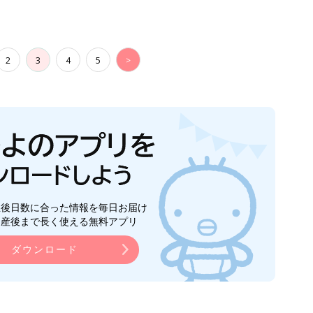
2
3
4
5
>
生後日数に合った情報を毎日お届け
ら産後まで長く使える無料アプリ
ダウンロード