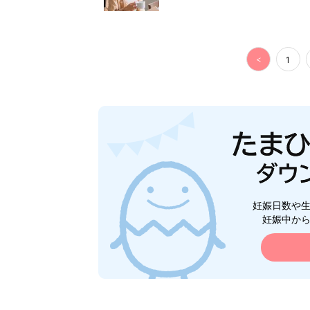
<
1
妊娠日数や
妊娠中か