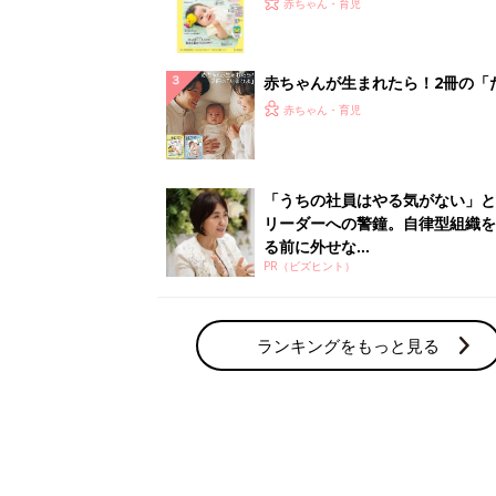
赤ちゃん・育児
集〉初めての授乳がうまくいく！
っぱい・ミルクの基本と夏のトラ
解決テク
赤ちゃんが生まれたら！2冊の「
ひよ」
赤ちゃん・育児
「うちの社員はやる気がない」と
リーダーへの警鐘。自律型組織を
る前に外せな...
PR（ビズヒント）
ランキングをもっと見る