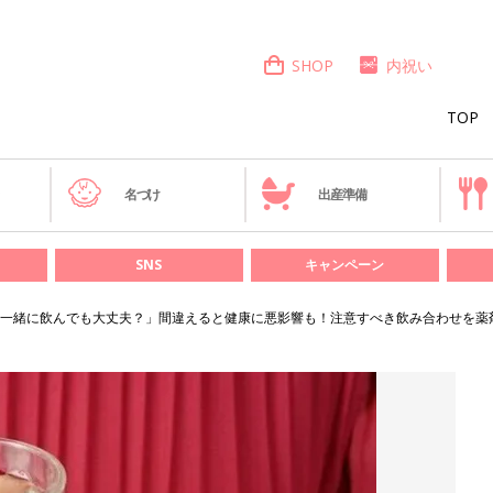
SHOP
内祝い
TOP
き
名づけ
出産準備
SNS
キャンペーン
一緒に飲んでも大丈夫？」間違えると健康に悪影響も！注意すべき飲み合わせを薬