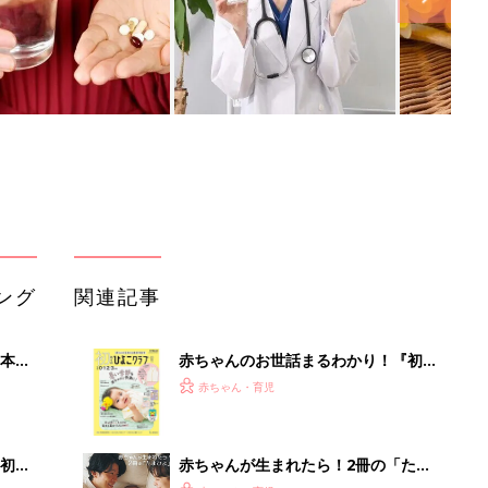
ング
関連記事
本
赤ちゃんのお世話まるわかり！『初め
2才
てのひよこクラブ 夏号』〈巻頭大特
赤ちゃん・育児
いっ
集〉初めての授乳がうまくいく！ お
っぱい・ミルクの基本と夏のトラブル
解決テク
初め
赤ちゃんが生まれたら！2冊の「たま
大特
ひよ」