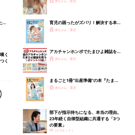
赤ちゃん・育児
 お
ブル
たま
育児の困ったがズバリ！解決する本
『ひよこクラブ 夏号』 4カ月～2才
赤ちゃん・育児
になるまで、育児に役立つ情報がいっ
ぱい！
アカチャンホンポでたまひよ雑誌を買
嘆く
うとポイント10倍【期間限定】
赤ちゃん・育児
つく
まるごと1冊“出産準備”の本『たまご
クラブ 夏号』〈スペシャル大特集〉
赤ちゃん・育児
夫婦で予習する 出産の教科書
部下が指示待ちになる、本当の理由。
23年続く自律型組織に共通する「3つ
の要素」
PR（ビズヒント）