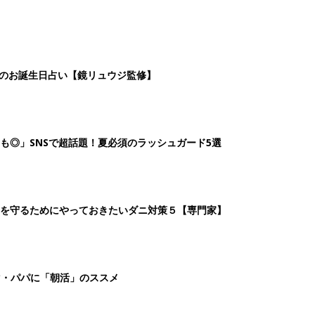
日のお誕生日占い【鏡リュウジ監修】
も◎」SNSで超話題！夏必須のラッシュガード5選
を守るためにやっておきたいダニ対策５【専門家】
マ・パパに「朝活」のススメ