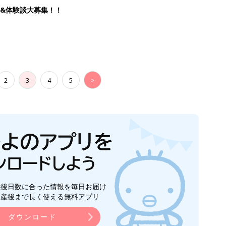
&体験談大募集！！
2
3
4
5
>
生後日数に合った情報を毎日お届け
ら産後まで長く使える無料アプリ
ダウンロード