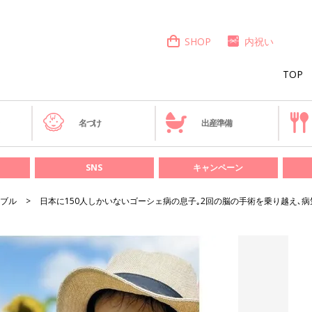
SHOP
内祝い
TOP
き
名づけ
出産準備
SNS
キャンペーン
ブル
日本に150人しかいないゴーシェ病の息子｡2回の脳の手術を乗り越え､