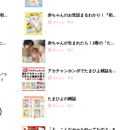
ぱい！
初め
赤ちゃんのお世話まるわかり！『初め
大特
てのひよこクラブ 夏号』〈巻頭大特
赤ちゃん・育児
 お
集〉初めての授乳がうまくいく！ お
ブル
っぱい・ミルクの基本と夏のトラブル
解決テク
たま
赤ちゃんが生まれたら！2冊の「たま
ひよ」
赤ちゃん・育児
アカチャンホンポでたまひよ雑誌を買
いっ
うとポイント10倍【期間限定】
赤ちゃん・育児
！
たまひよの雑誌
赤ちゃん・育児
「え、こんなセールやってたの？」8