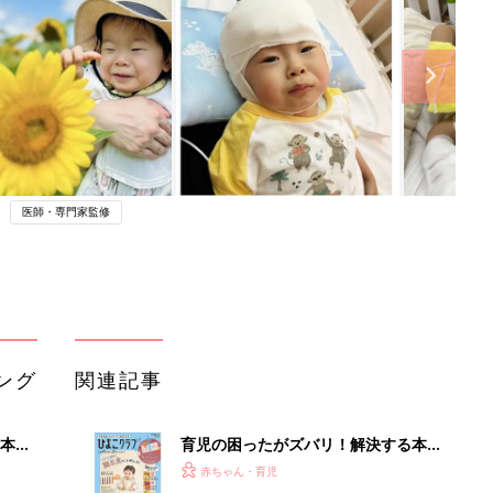
医師・専門家監修
ング
関連記事
本
育児の困ったがズバリ！解決する本
2才
『ひよこクラブ 秋号』 4カ月～2才
赤ちゃん・育児
いっ
になるまで、育児に役立つ情報がいっ