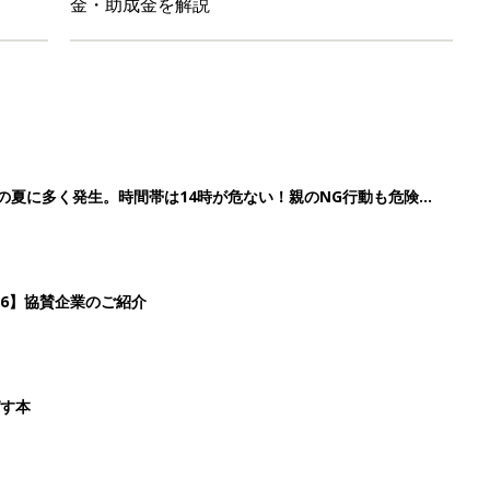
金・助成金を解説
歳の夏に多く発生。時間帯は14時が危ない！親のNG行動も危険を
26】協賛企業のご紹介
ばす本