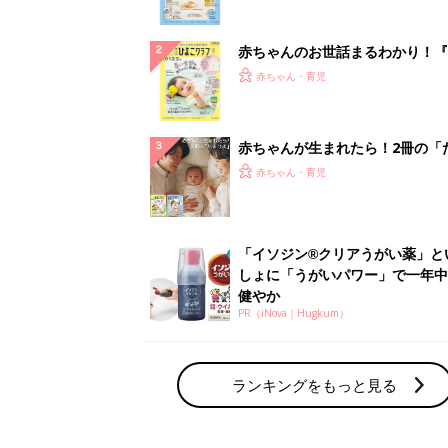
ぱい！
赤ちゃんのお世話まるわかり！『
てのひよこクラブ 夏号』〈巻頭
赤ちゃん・育児
集〉初めての授乳がうまくいく！
っぱい・ミルクの基本と夏のトラ
解決テク
赤ちゃんが生まれたら！2冊の「
ひよ」
赤ちゃん・育児
「イソジン®クリアうがい薬」と
しょに「うがいパワー」で一年中
健やか
PR（iNova｜Hugkum）
ランキングをもっと見る