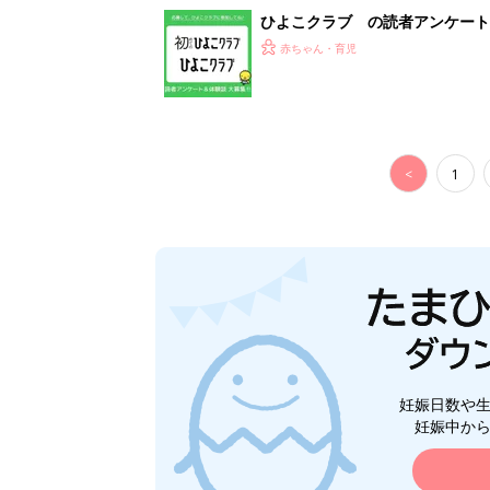
ひよこクラブ の読者アンケート
赤ちゃん・育児
<
1
妊娠日数や
妊娠中か