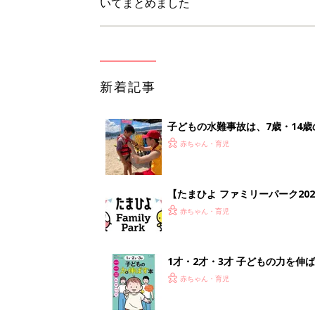
いてまとめました
新着記事
子どもの水難事故は、7歳・14
まねく【専門家】
赤ちゃん・育児
【たまひよ ファミリーパーク20
赤ちゃん・育児
1才・2才・3才 子どもの力を伸
赤ちゃん・育児