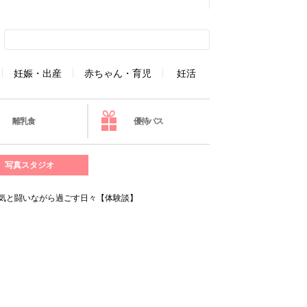
妊娠・出産
赤ちゃん・育児
妊活
離乳食
優待パス
写真スタジオ
病気と闘いながら過ごす日々【体験談】