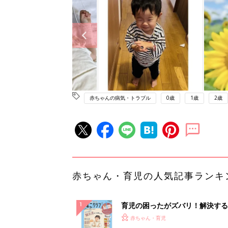
赤ちゃんの病気・トラブル
0歳
1歳
2歳
赤ちゃん・育児の人気記事ランキ
育児の困ったがズバリ！解決する
『ひよこクラブ 秋号』 4カ月～
赤ちゃん・育児
になるまで、育児に役立つ情報が