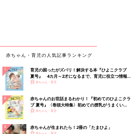
赤ちゃん・育児の人気記事ランキング
育児の困ったがズバリ！解決する本『ひよこクラブ
夏号』 4カ月～2才になるまで、育児に役立つ情報が
いっぱい！
赤ちゃん・育児
赤ちゃんのお世話まるわかり！『初めてのひよこクラ
ブ 夏号』〈巻頭大特集〉初めての授乳がうまくい
く！ おっぱい・ミルクの基本と夏のトラブル 解決テ
赤ちゃん・育児
ク
赤ちゃんが生まれたら！2冊の「たまひよ」
赤ちゃん・育児