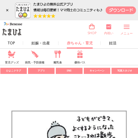
×
内祝い
SHOP
メニュー
TOP
妊娠・出産
赤ちゃん・育児
妊活
育児グッズ
病気・予防接種
離乳食
優待パス
ひよこクラブ
アプリ
SNS
キャンペーン
写真スタジオ