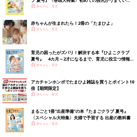
ブ 夏号』〈巻頭大特集〉初めての授乳がうまくい
く！ おっぱい・ミルクの基本と夏のトラブル 解決テ
赤ちゃん・育児
ク
赤ちゃんが生まれたら！2冊の「たまひよ」
赤ちゃん・育児
育児の困ったがズバリ！解決する本『ひよこクラブ
夏号』 4カ月～2才になるまで、育児に役立つ情報が
いっぱい！
赤ちゃん・育児
アカチャンホンポでたまひよ雑誌を買うとポイント10
倍【期間限定】
赤ちゃん・育児
まるごと1冊“出産準備”の本『たまごクラブ 夏号』
〈スペシャル大特集〉夫婦で予習する 出産の教科書
赤ちゃん・育児