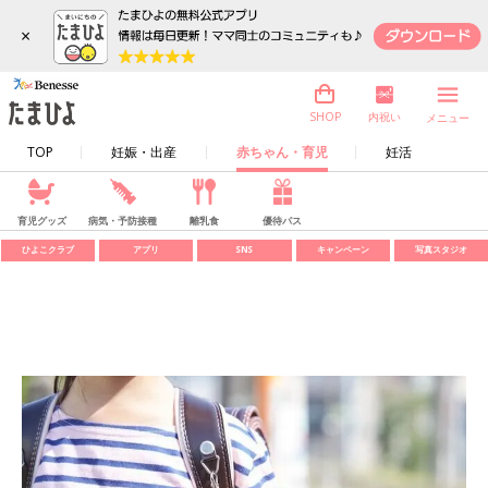
×
内祝い
SHOP
メニュー
TOP
妊娠・出産
赤ちゃん・育児
妊活
育児グッズ
病気・予防接種
離乳食
優待パス
ひよこクラブ
アプリ
SNS
キャンペーン
写真スタジオ