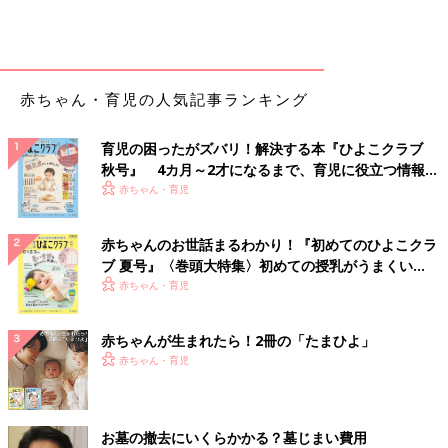
赤ちゃん・育児の人気記事ランキング
育児の困ったがズバリ！解決する本『ひよこクラブ
秋号』 4カ月～2才になるまで、育児に役立つ情報が
いっぱい！
赤ちゃん・育児
赤ちゃんのお世話まるわかり！『初めてのひよこクラ
ブ 夏号』〈巻頭大特集〉初めての授乳がうまくい
く！ おっぱい・ミルクの基本と夏のトラブル 解決テ
赤ちゃん・育児
ク
赤ちゃんが生まれたら！2冊の「たまひよ」
赤ちゃん・育児
お墓の撤去にいくらかかる？墓じまい費用