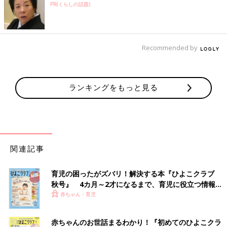
PR(くらしの話題)
Recommended by
ランキングをもっと見る
関連記事
育児の困ったがズバリ！解決する本『ひよこクラブ
秋号』 4カ月～2才になるまで、育児に役立つ情報が
いっぱい！
赤ちゃん・育児
赤ちゃんのお世話まるわかり！『初めてのひよこクラ