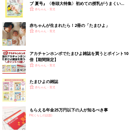
ブ 夏号』〈巻頭大特集〉初めての授乳がうまくい
く！ おっぱい・ミルクの基本と夏のトラブル 解決テ
赤ちゃん・育児
ク
赤ちゃんが生まれたら！2冊の「たまひよ」
赤ちゃん・育児
アカチャンホンポでたまひよ雑誌を買うとポイント10
倍【期間限定】
赤ちゃん・育児
たまひよの雑誌
赤ちゃん・育児
もらえる年金25万円以下の人が知るべき事
PR(くらしの話題)