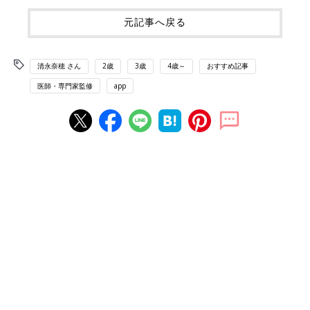
元記事へ戻る
清永奈穂 さん
2歳
3歳
4歳～
おすすめ記事
医師・専門家監修
app