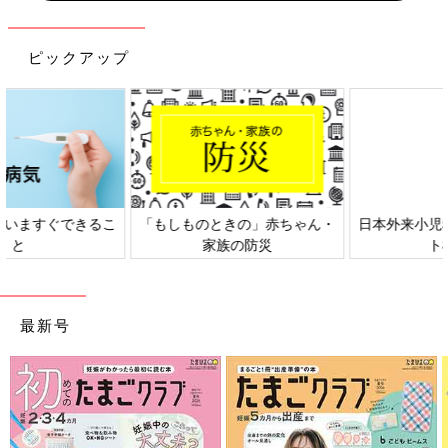
ピックアップ
日本外来小児科学会リーフレッ
六星占術 細木かおりさんの人生
ト検討会
相談
最新号