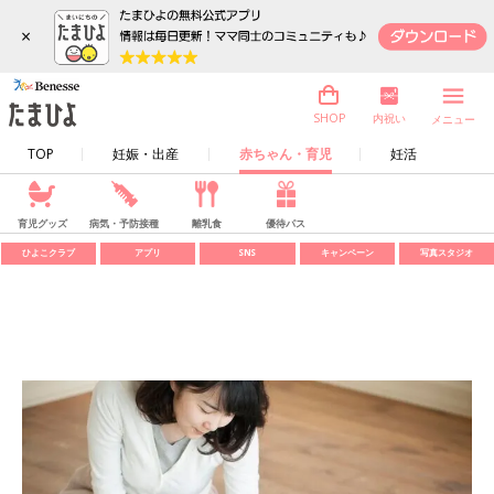
×
内祝い
SHOP
メニュー
TOP
妊娠・出産
赤ちゃん・育児
妊活
育児グッズ
病気・予防接種
離乳食
優待パス
ひよこクラブ
アプリ
SNS
キャンペーン
写真スタジオ