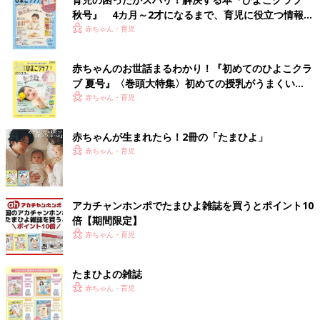
秋号』 4カ月～2才になるまで、育児に役立つ情報が
いっぱい！
赤ちゃん・育児
赤ちゃんのお世話まるわかり！『初めてのひよこクラ
ブ 夏号』〈巻頭大特集〉初めての授乳がうまくい
く！ おっぱい・ミルクの基本と夏のトラブル 解決テ
赤ちゃん・育児
ク
赤ちゃんが生まれたら！2冊の「たまひよ」
赤ちゃん・育児
アカチャンホンポでたまひよ雑誌を買うとポイント10
倍【期間限定】
赤ちゃん・育児
たまひよの雑誌
赤ちゃん・育児