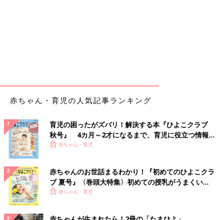
赤ちゃん・育児の人気記事ランキング
育児の困ったがズバリ！解決する本『ひよこクラブ
秋号』 4カ月～2才になるまで、育児に役立つ情報が
いっぱい！
赤ちゃん・育児
赤ちゃんのお世話まるわかり！『初めてのひよこクラ
ブ 夏号』〈巻頭大特集〉初めての授乳がうまくい
く！ おっぱい・ミルクの基本と夏のトラブル 解決テ
赤ちゃん・育児
ク
赤ちゃんが生まれたら！2冊の「たまひよ」