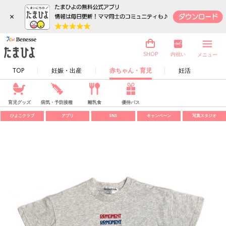
×
内祝い
SHOP
メニュー
TOP
妊娠・出産
赤ちゃん・育児
妊活
育児グッズ
病気・予防接種
離乳食
優待パス
ひよこクラブ
アプリ
SNS
キャンペーン
写真スタジオ