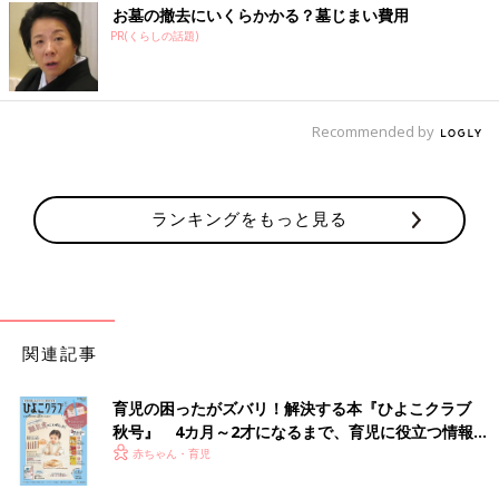
お墓の撤去にいくらかかる？墓じまい費用
PR(くらしの話題)
Recommended by
ランキングをもっと見る
関連記事
育児の困ったがズバリ！解決する本『ひよこクラブ
秋号』 4カ月～2才になるまで、育児に役立つ情報が
いっぱい！
赤ちゃん・育児