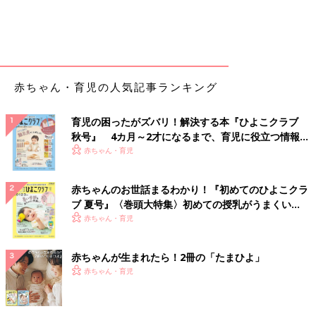
赤ちゃん・育児の人気記事ランキング
育児の困ったがズバリ！解決する本『ひよこクラブ
秋号』 4カ月～2才になるまで、育児に役立つ情報が
いっぱい！
赤ちゃん・育児
赤ちゃんのお世話まるわかり！『初めてのひよこクラ
ブ 夏号』〈巻頭大特集〉初めての授乳がうまくい
く！ おっぱい・ミルクの基本と夏のトラブル 解決テ
赤ちゃん・育児
ク
赤ちゃんが生まれたら！2冊の「たまひよ」
赤ちゃん・育児