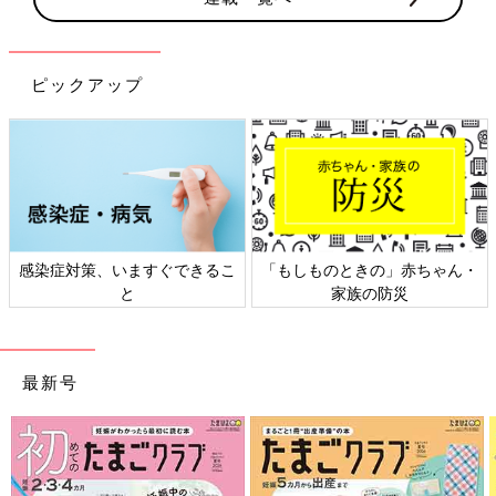
ピックアップ
日本外来小児科学会リーフレッ
六星占術 細木かおりさんの人生
ト検討会
相談
最新号