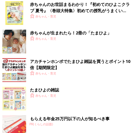
赤ちゃんのお世話まるわかり！『初めてのひよこクラ
ブ 夏号』〈巻頭大特集〉初めての授乳がうまくい
く！ おっぱい・ミルクの基本と夏のトラブル 解決テ
赤ちゃん・育児
ク
赤ちゃんが生まれたら！2冊の「たまひよ」
赤ちゃん・育児
アカチャンホンポでたまひよ雑誌を買うとポイント10
倍【期間限定】
赤ちゃん・育児
たまひよの雑誌
赤ちゃん・育児
もらえる年金25万円以下の人が知るべき事
PR(くらしの話題)