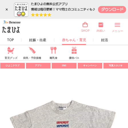
×
内祝い
SHOP
メニュー
TOP
妊娠・出産
赤ちゃん・育児
妊活
育児グッズ
病気・予防接種
離乳食
優待パス
ひよこクラブ
アプリ
SNS
キャンペーン
写真スタジオ