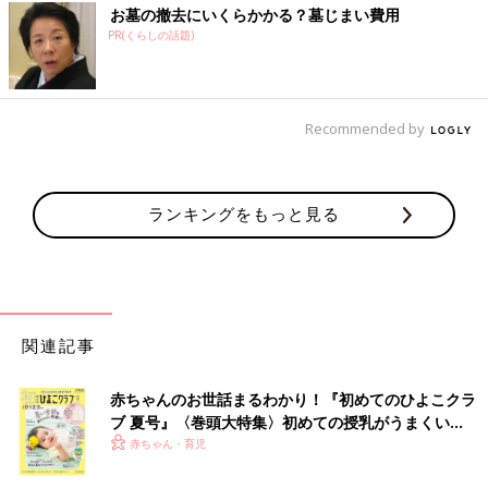
お墓の撤去にいくらかかる？墓じまい費用
PR(くらしの話題)
Recommended by
ランキングをもっと見る
関連記事
赤ちゃんのお世話まるわかり！『初めてのひよこクラ
ブ 夏号』〈巻頭大特集〉初めての授乳がうまくい
く！ おっぱい・ミルクの基本と夏のトラブル 解決テ
赤ちゃん・育児
ク