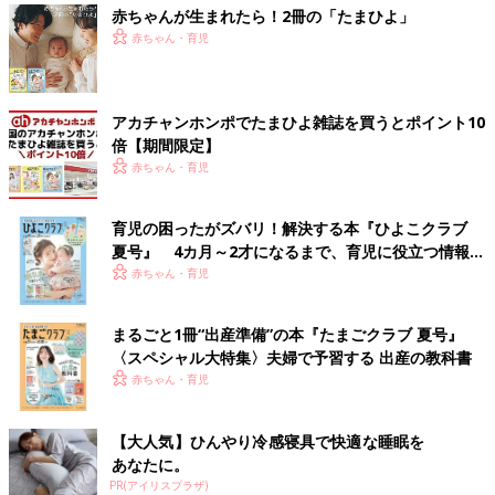
赤ちゃんが生まれたら！2冊の「たまひよ」
赤ちゃん・育児
アカチャンホンポでたまひよ雑誌を買うとポイント10
倍【期間限定】
赤ちゃん・育児
育児の困ったがズバリ！解決する本『ひよこクラブ
夏号』 4カ月～2才になるまで、育児に役立つ情報が
いっぱい！
赤ちゃん・育児
まるごと1冊“出産準備”の本『たまごクラブ 夏号』
〈スペシャル大特集〉夫婦で予習する 出産の教科書
赤ちゃん・育児
【大人気】ひんやり冷感寝具で快適な睡眠を
あなたに。
PR(アイリスプラザ)