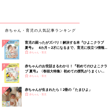
赤ちゃん・育児の人気記事ランキング
育児の困ったがズバリ！解決する本『ひよこクラブ
夏号』 4カ月～2才になるまで、育児に役立つ情報が
いっぱい！
赤ちゃん・育児
赤ちゃんのお世話まるわかり！『初めてのひよこクラ
ブ 夏号』〈巻頭大特集〉初めての授乳がうまくい
く！ おっぱい・ミルクの基本と夏のトラブル 解決テ
赤ちゃん・育児
ク
赤ちゃんが生まれたら！2冊の「たまひよ」
赤ちゃん・育児