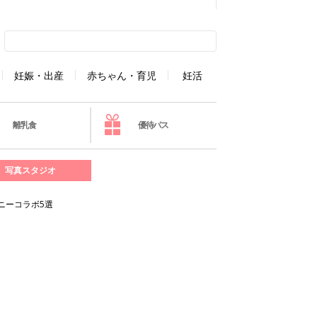
妊娠・出産
赤ちゃん・育児
妊活
離乳食
優待パス
写真スタジオ
ニーコラボ5選