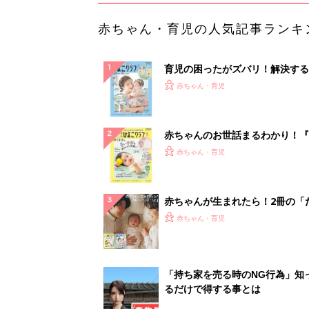
赤ちゃん・育児の人気記事ランキ
育児の困ったがズバリ！解決する
『ひよこクラブ 夏号』 4カ月～
赤ちゃん・育児
になるまで、育児に役立つ情報が
ぱい！
赤ちゃんのお世話まるわかり！『
てのひよこクラブ 夏号』〈巻頭
赤ちゃん・育児
集〉初めての授乳がうまくいく！
っぱい・ミルクの基本と夏のトラ
解決テク
赤ちゃんが生まれたら！2冊の「
ひよ」
赤ちゃん・育児
「持ち家を売る時のNG行為」知
るだけで得する事とは