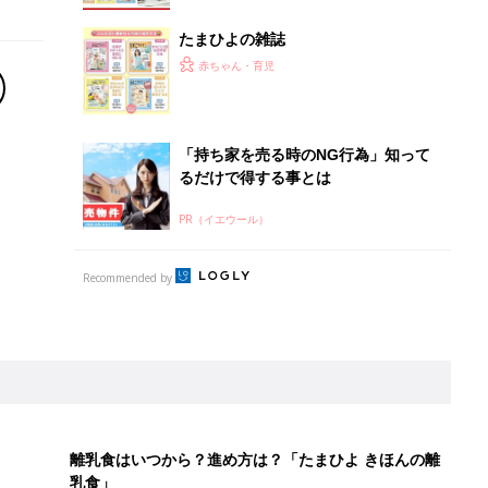
たまひよの雑誌
赤ちゃん・育児
「持ち家を売る時のNG行為」知って
るだけで得する事とは
PR（イエウール）
Recommended by
離乳食はいつから？進め方は？「たまひよ きほんの離
乳食」