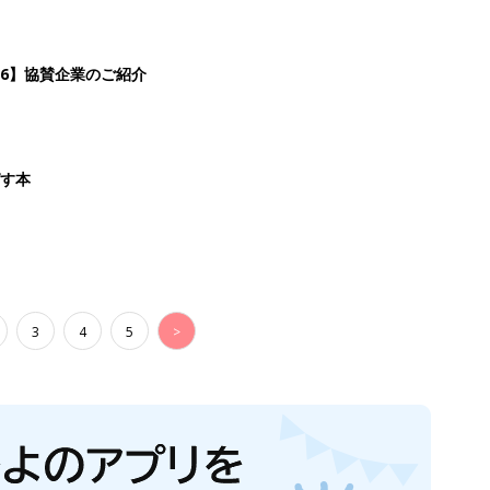
26】協賛企業のご紹介
ばす本
3
4
5
>