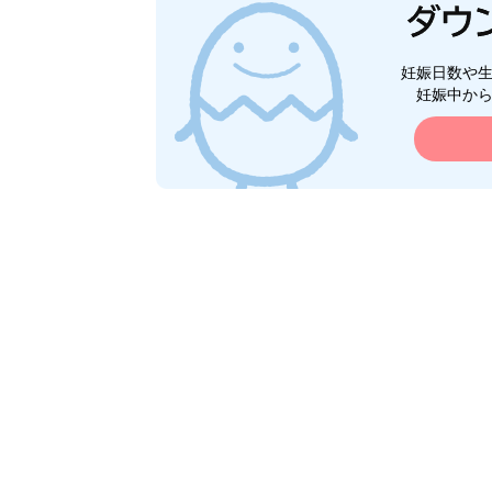
妊娠日数や
妊娠中か