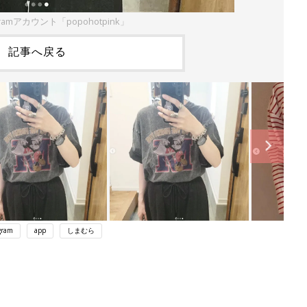
gramアカウント「popohotpink」
記事へ戻る
gram
app
しまむら