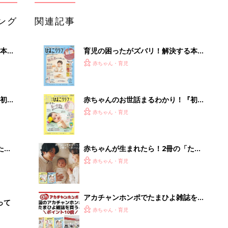
ング
関連記事
本
育児の困ったがズバリ！解決する本
2才
『ひよこクラブ 秋号』 4カ月～2才
赤ちゃん・育児
いっ
になるまで、育児に役立つ情報がいっ
ぱい！
初め
赤ちゃんのお世話まるわかり！『初め
大特
てのひよこクラブ 夏号』〈巻頭大特
赤ちゃん・育児
 お
集〉初めての授乳がうまくいく！ お
ブル
っぱい・ミルクの基本と夏のトラブル
解決テク
たま
赤ちゃんが生まれたら！2冊の「たま
ひよ」
赤ちゃん・育児
アカチャンホンポでたまひよ雑誌を買
って
うとポイント10倍【期間限定】
赤ちゃん・育児