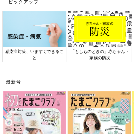
ピックアップ
しものときの」赤ちゃん・
日本外来小児科学会リーフレッ
六星占
家族の防災
ト検討会
最新号