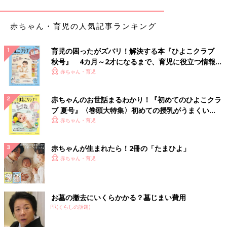
赤ちゃん・育児の人気記事ランキング
育児の困ったがズバリ！解決する本『ひよこクラブ
秋号』 4カ月～2才になるまで、育児に役立つ情報が
いっぱい！
赤ちゃん・育児
赤ちゃんのお世話まるわかり！『初めてのひよこクラ
ブ 夏号』〈巻頭大特集〉初めての授乳がうまくい
く！ おっぱい・ミルクの基本と夏のトラブル 解決テ
赤ちゃん・育児
ク
赤ちゃんが生まれたら！2冊の「たまひよ」
赤ちゃん・育児
お墓の撤去にいくらかかる？墓じまい費用
PR(くらしの話題)