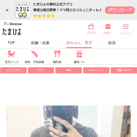
×
内祝い
SHOP
メニュー
TOP
妊娠・出産
赤ちゃん・育児
妊活
育児グッズ
病気・予防接種
離乳食
優待パス
ひよこクラブ
アプリ
SNS
キャンペーン
写真スタジオ