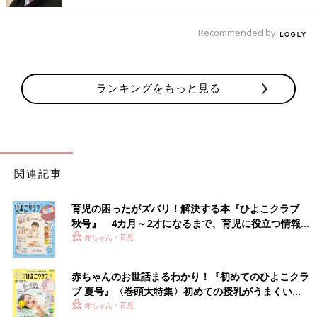
Recommended by
ランキングをもっと見る
関連記事
育児の困ったがズバリ！解決する本『ひよこクラブ
秋号』 4カ月～2才になるまで、育児に役立つ情報が
いっぱい！
赤ちゃん・育児
赤ちゃんのお世話まるわかり！『初めてのひよこクラ
ブ 夏号』〈巻頭大特集〉初めての授乳がうまくい
く！ おっぱい・ミルクの基本と夏のトラブル 解決テ
赤ちゃん・育児