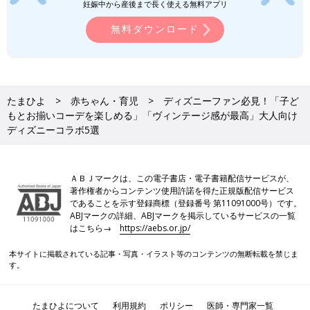
妊娠中から産後まで長く使える無料アプリ
無料ダウンロード
たまひよ
赤ちゃん・育児
ディズニーファン必見！「子ど
もとお揃いコーデを楽しめる」「ヴィンテージ感が最高」大人向け
ディズニーコラボ5選
ＡＢＪマークは、この電子書店・電子書籍配信サービスが、
著作権者からコンテンツ使用許諾を得た正規版配信サービス
であることを示す登録商標（登録番号 第11091000号）です。
ABJマークの詳細、ABJマークを掲示しているサービスの一覧
はこちら→
https://aebs.or.jp/
本サイトに掲載されている記事・写真・イラスト等のコンテンツの無断転載を禁じま
す。
たまひよについて
利用規約
ポリシー
医師・専門家一覧