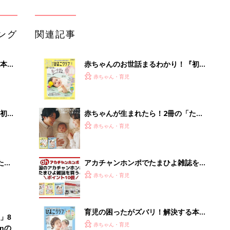
うとポイント10倍【期間限定】
赤ちゃん・育児
育児の困ったがズバリ！解決する本
」8
『ひよこクラブ 夏号』 4カ月～2才
赤ちゃん・育児
nの
になるまで、育児に役立つ情報がいっ
ぱい！
まるごと1冊“出産準備”の本『たまご
クラブ 夏号』〈スペシャル大特集〉
赤ちゃん・育児
夫婦で予習する 出産の教科書
「今日の目玉商品は？」毎日変わるA
mazonタイムセールが見逃せない
PR（Amazon）
Recommended by