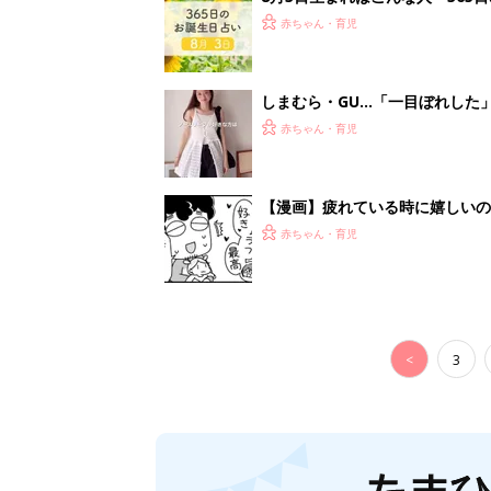
妊娠日数や
妊娠中か