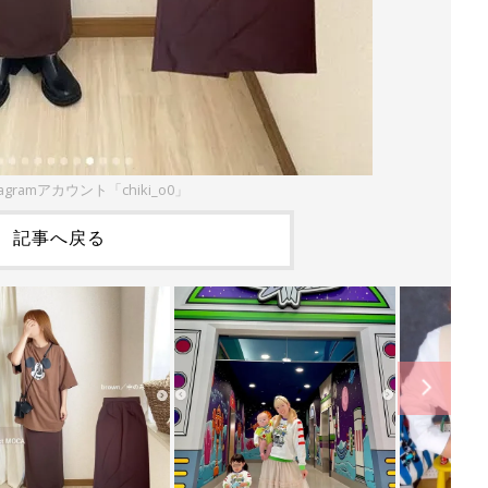
agramアカウント「chiki_o0」
記事へ戻る