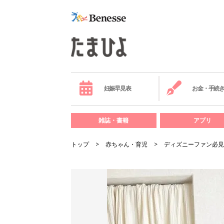
妊娠早見表
お金・手続
雑誌・書籍
アプリ
トップ
赤ちゃん・育児
ディズニーファン必見