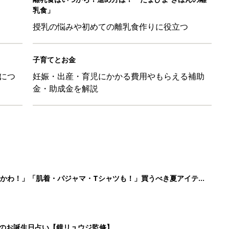
かわ！」「肌着・パジャマ・Tシャツも！」買うべき夏アイテム
日のお誕生日占い【鏡リュウジ監修】
」「体形カバーができる」この夏大人気の主役級キャミソール5選
のは、プラスアルファの提案じゃなくて、マイナスをゼロに戻す手
4
5
6
7
>