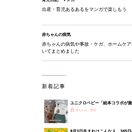
ユニクロベビー「絵本コラボが激
5選
赤ちゃん・育児
8月3日生まれはこんな人 365
赤ちゃん・育児
しまむら・GU…「一目ぼれした
赤ちゃん・育児
【漫画】疲れている時に嬉しい
助け『ふうふう子育て ＃90』
赤ちゃん・育児
<
3