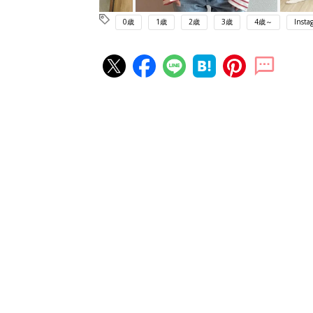
0歳
1歳
2歳
3歳
4歳～
Insta
赤ちゃん・育児の人気記事ランキ
育児の困ったがズバリ！解決する
『ひよこクラブ 夏号』 4カ月～
赤ちゃん・育児
になるまで、育児に役立つ情報が
ぱい！
赤ちゃんのお世話まるわかり！『
てのひよこクラブ 夏号』〈巻頭
赤ちゃん・育児
集〉初めての授乳がうまくいく！
っぱい・ミルクの基本と夏のトラ
解決テク
赤ちゃんが生まれたら！2冊の「