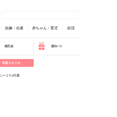
妊娠・出産
赤ちゃん・育児
妊活
離乳食
優待パス
写真スタジオ
ニーコラボ5選