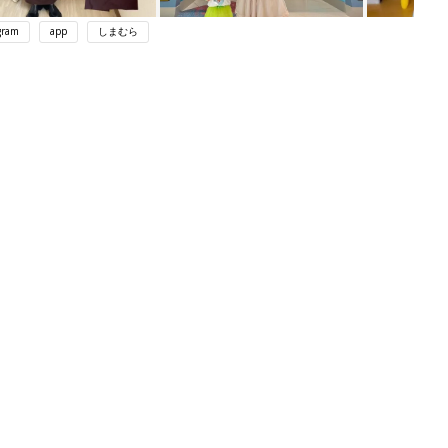
gram
app
しまむら
ング
関連記事
本
赤ちゃんのお世話まるわかり！『初め
2才
てのひよこクラブ 夏号』〈巻頭大特
赤ちゃん・育児
いっ
集〉初めての授乳がうまくいく！ お
っぱい・ミルクの基本と夏のトラブル
解決テク
初め
赤ちゃんが生まれたら！2冊の「たま
大特
ひよ」
赤ちゃん・育児
 お
ブル
たま
アカチャンホンポでたまひよ雑誌を買