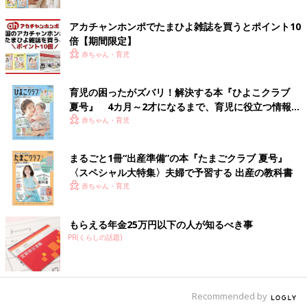
アカチャンホンポでたまひよ雑誌を買うとポイント10
倍【期間限定】
赤ちゃん・育児
育児の困ったがズバリ！解決する本『ひよこクラブ
夏号』 4カ月～2才になるまで、育児に役立つ情報が
いっぱい！
赤ちゃん・育児
まるごと1冊“出産準備”の本『たまごクラブ 夏号』
〈スペシャル大特集〉夫婦で予習する 出産の教科書
赤ちゃん・育児
もらえる年金25万円以下の人が知るべき事
PR(くらしの話題)
Recommended by