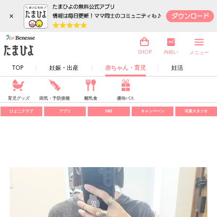
×
内祝い
SHOP
メニュー
TOP
妊娠・出産
赤ちゃん・育児
妊活
育児グッズ
病気・予防接種
離乳食
優待パス
ひよこクラブ
アプリ
SNS
キャンペーン
写真スタジオ