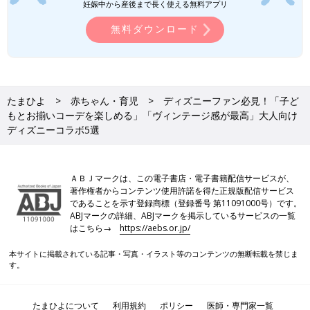
妊娠中から産後まで長く使える無料アプリ
無料ダウンロード
たまひよ
赤ちゃん・育児
ディズニーファン必見！「子ど
もとお揃いコーデを楽しめる」「ヴィンテージ感が最高」大人向け
ディズニーコラボ5選
ＡＢＪマークは、この電子書店・電子書籍配信サービスが、
著作権者からコンテンツ使用許諾を得た正規版配信サービス
であることを示す登録商標（登録番号 第11091000号）です。
ABJマークの詳細、ABJマークを掲示しているサービスの一覧
はこちら→
https://aebs.or.jp/
本サイトに掲載されている記事・写真・イラスト等のコンテンツの無断転載を禁じま
す。
たまひよについて
利用規約
ポリシー
医師・専門家一覧