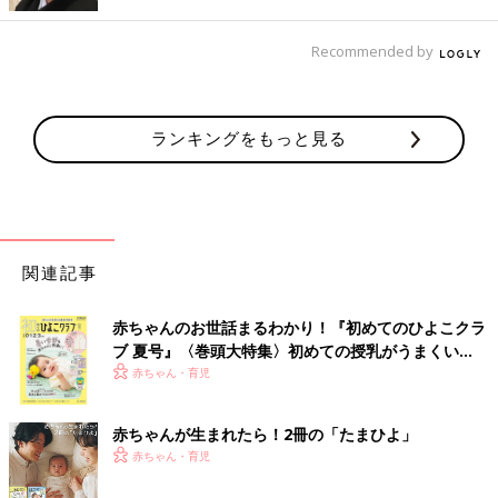
Recommended by
ランキングをもっと見る
関連記事
赤ちゃんのお世話まるわかり！『初めてのひよこクラ
ブ 夏号』〈巻頭大特集〉初めての授乳がうまくい
く！ おっぱい・ミルクの基本と夏のトラブル 解決テ
赤ちゃん・育児
ク
赤ちゃんが生まれたら！2冊の「たまひよ」
赤ちゃん・育児