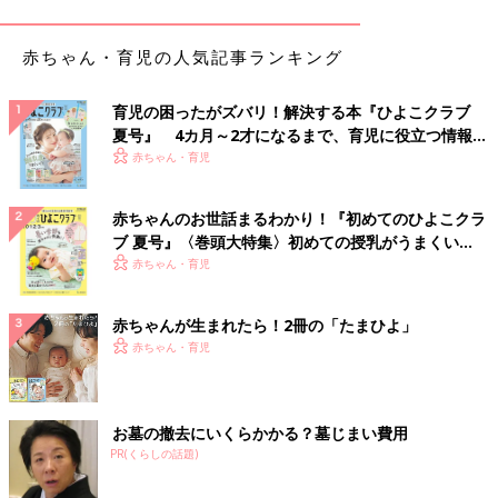
赤ちゃん・育児の人気記事ランキング
育児の困ったがズバリ！解決する本『ひよこクラブ
夏号』 4カ月～2才になるまで、育児に役立つ情報が
いっぱい！
赤ちゃん・育児
赤ちゃんのお世話まるわかり！『初めてのひよこクラ
ブ 夏号』〈巻頭大特集〉初めての授乳がうまくい
く！ おっぱい・ミルクの基本と夏のトラブル 解決テ
赤ちゃん・育児
ク
赤ちゃんが生まれたら！2冊の「たまひよ」
赤ちゃん・育児
お墓の撤去にいくらかかる？墓じまい費用
PR(くらしの話題)