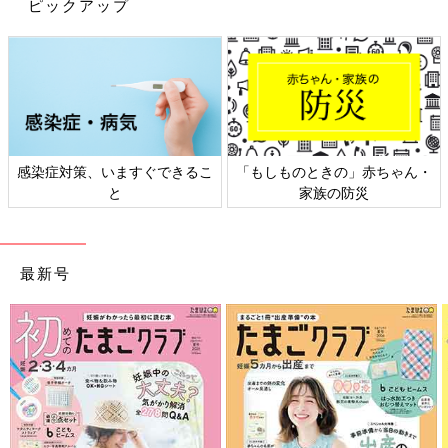
ピックアップ
すぐできるこ
「もしものときの」赤ちゃん・
日本外来小児科学会
家族の防災
ト検討会
最新号