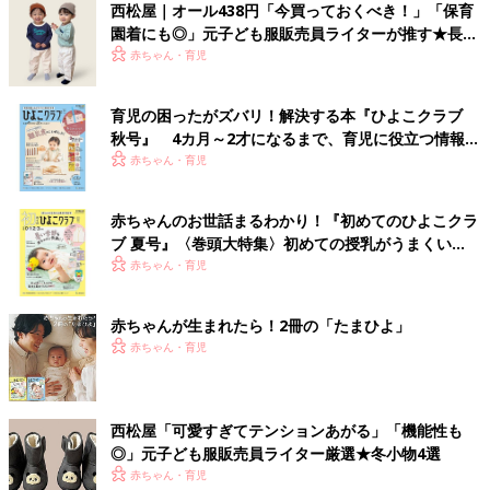
西松屋｜オール438円「今買っておくべき！」「保育
園着にも◎」元子ども服販売員ライターが推す★長袖
Tシャツ5選
赤ちゃん・育児
育児の困ったがズバリ！解決する本『ひよこクラブ
秋号』 4カ月～2才になるまで、育児に役立つ情報が
いっぱい！
赤ちゃん・育児
赤ちゃんのお世話まるわかり！『初めてのひよこクラ
ブ 夏号』〈巻頭大特集〉初めての授乳がうまくい
く！ おっぱい・ミルクの基本と夏のトラブル 解決テ
赤ちゃん・育児
ク
赤ちゃんが生まれたら！2冊の「たまひよ」
赤ちゃん・育児
西松屋「可愛すぎてテンションあがる」「機能性も
◎」元子ども服販売員ライター厳選★冬小物4選
赤ちゃん・育児