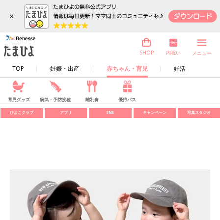
×
内祝い
SHOP
メニュー
TOP
妊娠・出産
赤ちゃん・育児
妊活
育児グッズ
病気・予防接種
離乳食
優待パス
ひよこクラブ
アプリ
SNS
キャンペーン
写真スタジオ