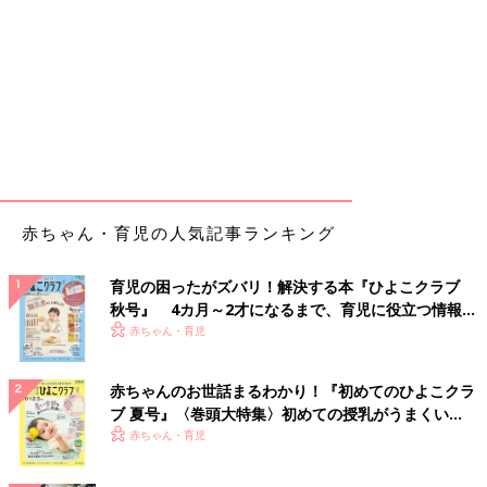
赤ちゃん・育児の人気記事ランキング
育児の困ったがズバリ！解決する本『ひよこクラブ
秋号』 4カ月～2才になるまで、育児に役立つ情報が
いっぱい！
赤ちゃん・育児
赤ちゃんのお世話まるわかり！『初めてのひよこクラ
ブ 夏号』〈巻頭大特集〉初めての授乳がうまくい
く！ おっぱい・ミルクの基本と夏のトラブル 解決テ
赤ちゃん・育児
ク