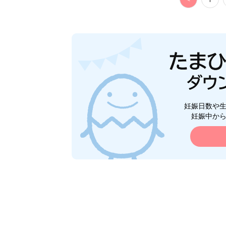
妊娠日数や
妊娠中か