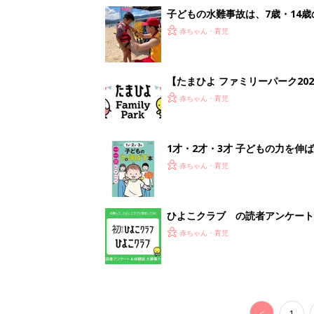
子どもの水難事故は、7歳・14
まねく【専門家】
赤ちゃん・育児
【たまひよ ファミリーパーク20
赤ちゃん・育児
1才・2才・3才 子どもの力を伸
赤ちゃん・育児
ひよこクラブ の読者アンケート
赤ちゃん・育児
<
1