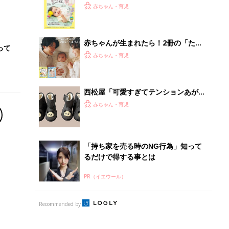
てのひよこクラブ 夏号』〈巻頭大特
赤ちゃん・育児
集〉初めての授乳がうまくいく！ お
っぱい・ミルクの基本と夏のトラブル
解決テク
赤ちゃんが生まれたら！2冊の「たま
って
ひよ」
赤ちゃん・育児
西松屋「可愛すぎてテンションあが
る」「機能性も◎」元子ども服販売員
赤ちゃん・育児
ライター厳選★冬小物4選
「持ち家を売る時のNG行為」知って
るだけで得する事とは
PR（イエウール）
Recommended by