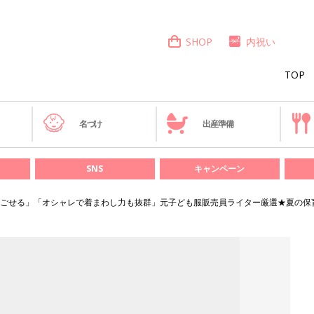
SHOP
内祝い
TOP
き
名づけ
出産準備
SNS
キャンペーン
ごせる」「オシャレで着まわし力も抜群」元子ども服販売員ライター厳選★夏の保