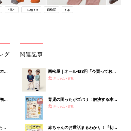
4歳～
Instagram
西松屋
app
ング
関連記事
本
西松屋｜オール438円「今買っておく
2才
べき！」「保育園着にも◎」元子ども
赤ちゃん・育児
いっ
服販売員ライターが推す★長袖Tシャ
ツ5選
初め
育児の困ったがズバリ！解決する本
大特
『ひよこクラブ 秋号』 4カ月～2才
赤ちゃん・育児
 お
になるまで、育児に役立つ情報がいっ
ブル
ぱい！
たま
赤ちゃんのお世話まるわかり！『初め