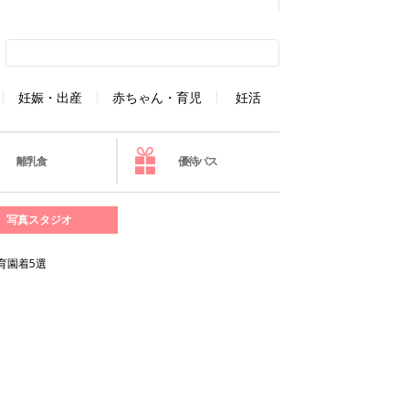
妊娠・出産
赤ちゃん・育児
妊活
離乳食
優待パス
写真スタジオ
育園着5選