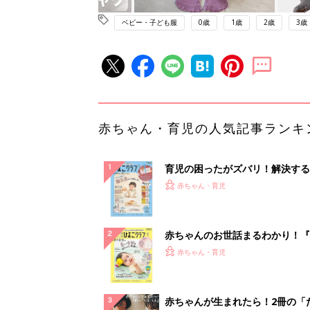
ベビー・子ども服
0歳
1歳
2歳
3歳
赤ちゃん・育児の人気記事ランキ
育児の困ったがズバリ！解決する
『ひよこクラブ 秋号』 4カ月～
赤ちゃん・育児
になるまで、育児に役立つ情報が
ぱい！
赤ちゃんのお世話まるわかり！『
てのひよこクラブ 夏号』〈巻頭
赤ちゃん・育児
集〉初めての授乳がうまくいく！
っぱい・ミルクの基本と夏のトラ
解決テク
赤ちゃんが生まれたら！2冊の「