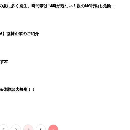
歳の夏に多く発生。時間帯は14時が危ない！親のNG行動も危険を
26】協賛企業のご紹介
ばす本
&体験談大募集！！
2
3
4
5
>