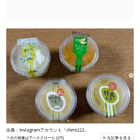
出典：Instagramアカウント「chimi222」
▼
次の画像は下へスクロール (2/5)
▶
元記事を見る