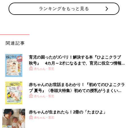
ランキングをもっと見る
関連記事
育児の困ったがズバリ！解決する本『ひよこクラブ
秋号』 4カ月～2才になるまで、育児に役立つ情報が
いっぱい！
赤ちゃん・育児
赤ちゃんのお世話まるわかり！『初めてのひよこクラ
ブ 夏号』〈巻頭大特集〉初めての授乳がうまくい
く！ おっぱい・ミルクの基本と夏のトラブル 解決テ
赤ちゃん・育児
ク
赤ちゃんが生まれたら！2冊の「たまひよ」
赤ちゃん・育児