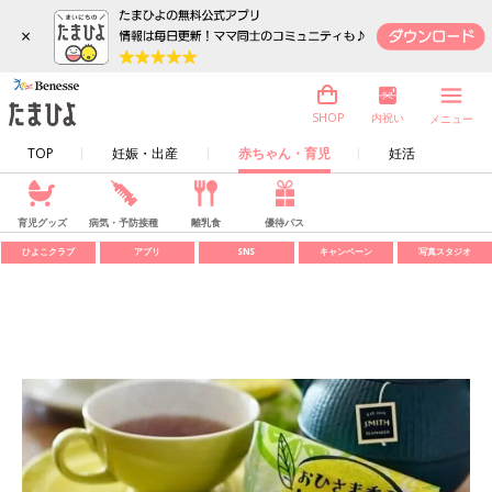
×
内祝い
SHOP
メニュー
TOP
妊娠・出産
赤ちゃん・育児
妊活
育児グッズ
病気・予防接種
離乳食
優待パス
ひよこクラブ
アプリ
SNS
キャンペーン
写真スタジオ