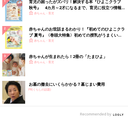
育児の困ったがズバリ！解決する本『ひよこクラブ
秋号』 4カ月～2才になるまで、育児に役立つ情報が
いっぱい！
赤ちゃん・育児
赤ちゃんのお世話まるわかり！『初めてのひよこクラ
ブ 夏号』〈巻頭大特集〉初めての授乳がうまくい
く！ おっぱい・ミルクの基本と夏のトラブル 解決テ
赤ちゃん・育児
ク
赤ちゃんが生まれたら！2冊の「たまひよ」
赤ちゃん・育児
お墓の撤去にいくらかかる？墓じまい費用
PR(くらしの話題)
Recommended by