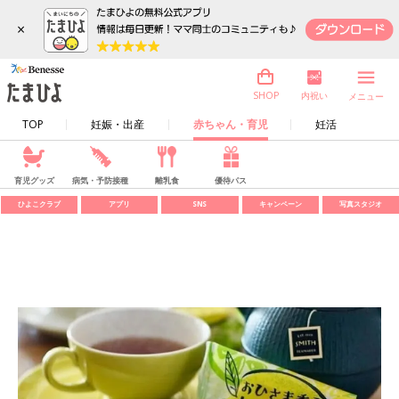
×
内祝い
SHOP
メニュー
TOP
妊娠・出産
赤ちゃん・育児
妊活
育児グッズ
病気・予防接種
離乳食
優待パス
ひよこクラブ
アプリ
SNS
キャンペーン
写真スタジオ