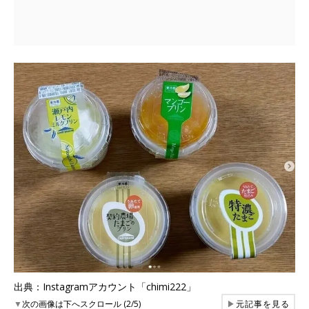
出典：Instagramアカウント「chimi222」
▼
次の画像は下へスクロール (2/5)
▶
元記事を見る