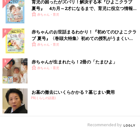
育児の困ったがズバリ！解決する本『ひよこクラブ
夏号』 4カ月～2才になるまで、育児に役立つ情報が
いっぱい！
赤ちゃん・育児
赤ちゃんのお世話まるわかり！『初めてのひよこクラ
ブ 夏号』〈巻頭大特集〉初めての授乳がうまくい
く！ おっぱい・ミルクの基本と夏のトラブル 解決テ
赤ちゃん・育児
ク
赤ちゃんが生まれたら！2冊の「たまひよ」
赤ちゃん・育児
お墓の撤去にいくらかかる？墓じまい費用
PR(くらしの話題)
Recommended by