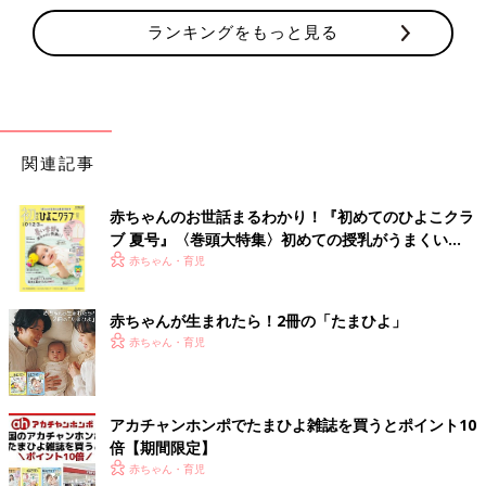
ランキングをもっと見る
関連記事
赤ちゃんのお世話まるわかり！『初めてのひよこクラ
ブ 夏号』〈巻頭大特集〉初めての授乳がうまくい
く！ おっぱい・ミルクの基本と夏のトラブル 解決テ
赤ちゃん・育児
ク
赤ちゃんが生まれたら！2冊の「たまひよ」
赤ちゃん・育児
アカチャンホンポでたまひよ雑誌を買うとポイント10
倍【期間限定】
赤ちゃん・育児