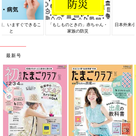
日本外来小児科学会リーフレッ
六星占術 細木かおりさんの人生
ト検討会
相談
最新号