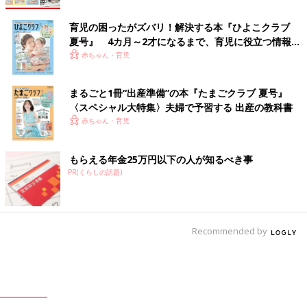
育児の困ったがズバリ！解決する本『ひよこクラブ
夏号』 4カ月～2才になるまで、育児に役立つ情報が
いっぱい！
赤ちゃん・育児
まるごと1冊“出産準備”の本『たまごクラブ 夏号』
〈スペシャル大特集〉夫婦で予習する 出産の教科書
赤ちゃん・育児
もらえる年金25万円以下の人が知るべき事
PR(くらしの話題)
Recommended by