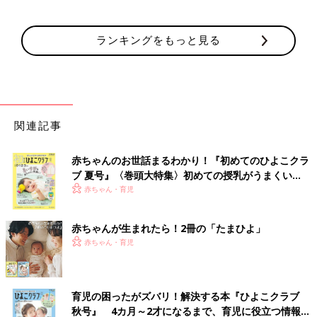
ランキングをもっと見る
関連記事
赤ちゃんのお世話まるわかり！『初めてのひよこクラ
ブ 夏号』〈巻頭大特集〉初めての授乳がうまくい
く！ おっぱい・ミルクの基本と夏のトラブル 解決テ
赤ちゃん・育児
ク
赤ちゃんが生まれたら！2冊の「たまひよ」
赤ちゃん・育児
育児の困ったがズバリ！解決する本『ひよこクラブ
秋号』 4カ月～2才になるまで、育児に役立つ情報が