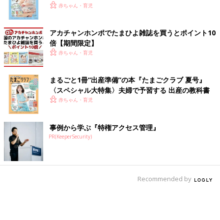
いっぱい！
赤ちゃん・育児
アカチャンホンポでたまひよ雑誌を買うとポイント10
倍【期間限定】
赤ちゃん・育児
まるごと1冊“出産準備”の本『たまごクラブ 夏号』
〈スペシャル大特集〉夫婦で予習する 出産の教科書
赤ちゃん・育児
事例から学ぶ『特権アクセス管理』
PR(KeeperSecurity)
Recommended by