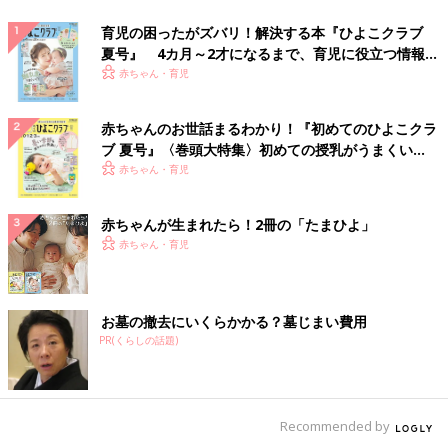
育児の困ったがズバリ！解決する本『ひよこクラブ
夏号』 4カ月～2才になるまで、育児に役立つ情報が
いっぱい！
赤ちゃん・育児
赤ちゃんのお世話まるわかり！『初めてのひよこクラ
ブ 夏号』〈巻頭大特集〉初めての授乳がうまくい
く！ おっぱい・ミルクの基本と夏のトラブル 解決テ
赤ちゃん・育児
ク
赤ちゃんが生まれたら！2冊の「たまひよ」
赤ちゃん・育児
お墓の撤去にいくらかかる？墓じまい費用
PR(くらしの話題)
Recommended by