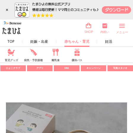
×
内祝い
SHOP
メニュー
TOP
妊娠・出産
赤ちゃん・育児
妊活
育児グッズ
病気・予防接種
離乳食
優待パス
ひよこクラブ
アプリ
SNS
キャンペーン
写真スタジオ