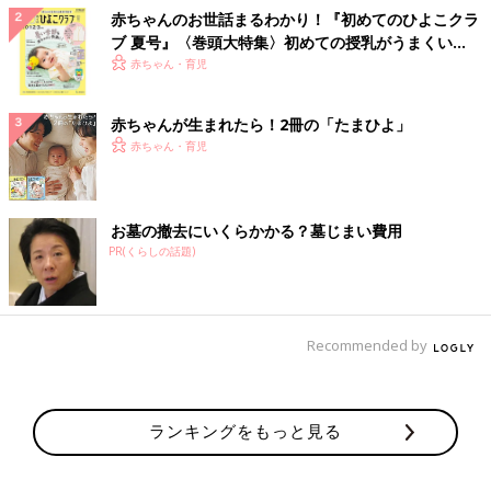
赤ちゃんのお世話まるわかり！『初めてのひよこクラ
ブ 夏号』〈巻頭大特集〉初めての授乳がうまくい
く！ おっぱい・ミルクの基本と夏のトラブル 解決テ
赤ちゃん・育児
ク
赤ちゃんが生まれたら！2冊の「たまひよ」
赤ちゃん・育児
お墓の撤去にいくらかかる？墓じまい費用
PR(くらしの話題)
Recommended by
ランキングをもっと見る