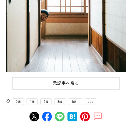
元記事へ戻る
0歳
1歳
2歳
3歳
4歳～
app