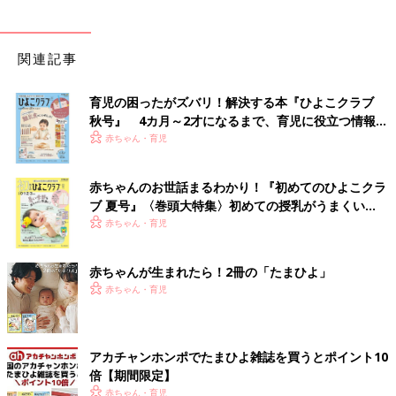
関連記事
育児の困ったがズバリ！解決する本『ひよこクラブ
秋号』 4カ月～2才になるまで、育児に役立つ情報が
いっぱい！
赤ちゃん・育児
赤ちゃんのお世話まるわかり！『初めてのひよこクラ
ブ 夏号』〈巻頭大特集〉初めての授乳がうまくい
く！ おっぱい・ミルクの基本と夏のトラブル 解決テ
赤ちゃん・育児
ク
赤ちゃんが生まれたら！2冊の「たまひよ」
赤ちゃん・育児
アカチャンホンポでたまひよ雑誌を買うとポイント10
倍【期間限定】
赤ちゃん・育児