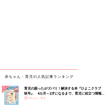
赤ちゃん・育児の人気記事ランキング
育児の困ったがズバリ！解決する本『ひよこクラブ
秋号』 4カ月～2才になるまで、育児に役立つ情報が
いっぱい！
赤ちゃん・育児