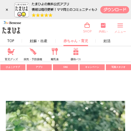
×
内祝い
SHOP
メニュー
TOP
妊娠・出産
赤ちゃん・育児
妊活
育児グッズ
病気・予防接種
離乳食
優待パス
ひよこクラブ
アプリ
SNS
キャンペーン
写真スタジオ