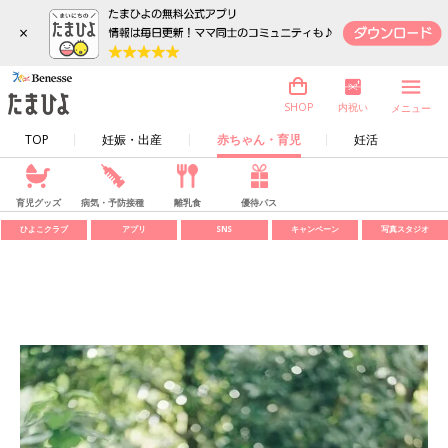
×
内祝い
SHOP
メニュー
TOP
妊娠・出産
赤ちゃん・育児
妊活
育児グッズ
病気・予防接種
離乳食
優待パス
ひよこクラブ
アプリ
SNS
キャンペーン
写真スタジオ