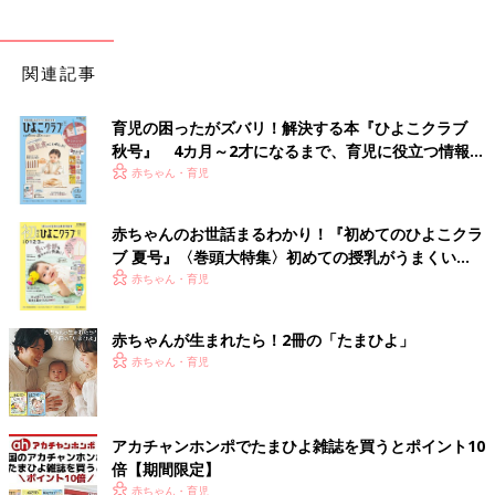
関連記事
育児の困ったがズバリ！解決する本『ひよこクラブ
秋号』 4カ月～2才になるまで、育児に役立つ情報が
いっぱい！
赤ちゃん・育児
赤ちゃんのお世話まるわかり！『初めてのひよこクラ
ブ 夏号』〈巻頭大特集〉初めての授乳がうまくい
く！ おっぱい・ミルクの基本と夏のトラブル 解決テ
赤ちゃん・育児
ク
赤ちゃんが生まれたら！2冊の「たまひよ」
赤ちゃん・育児
アカチャンホンポでたまひよ雑誌を買うとポイント10
倍【期間限定】
赤ちゃん・育児