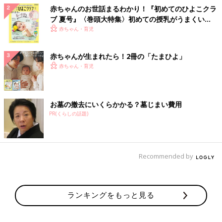
赤ちゃんのお世話まるわかり！『初めてのひよこクラ
ブ 夏号』〈巻頭大特集〉初めての授乳がうまくい
く！ おっぱい・ミルクの基本と夏のトラブル 解決テ
赤ちゃん・育児
ク
赤ちゃんが生まれたら！2冊の「たまひよ」
赤ちゃん・育児
お墓の撤去にいくらかかる？墓じまい費用
PR(くらしの話題)
Recommended by
ランキングをもっと見る