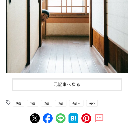
元記事へ戻る
0歳
1歳
2歳
3歳
4歳～
app