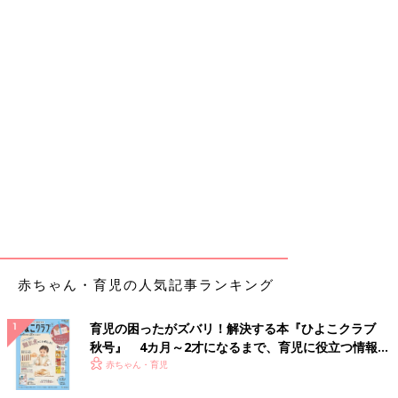
赤ちゃん・育児の人気記事ランキング
育児の困ったがズバリ！解決する本『ひよこクラブ
秋号』 4カ月～2才になるまで、育児に役立つ情報が
いっぱい！
赤ちゃん・育児