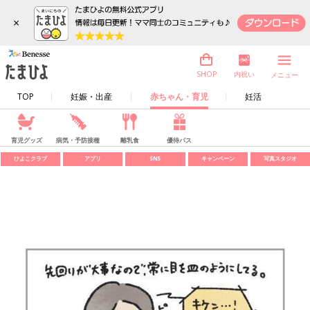
×
内祝い
SHOP
メニュー
TOP
妊娠・出産
赤ちゃん・育児
妊活
育児グッズ
病気・予防接種
離乳食
優待パス
ひよこクラブ
アプリ
SNS
キャンペーン
写真スタジオ