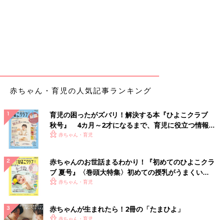
赤ちゃん・育児の人気記事ランキング
育児の困ったがズバリ！解決する本『ひよこクラブ
秋号』 4カ月～2才になるまで、育児に役立つ情報が
いっぱい！
赤ちゃん・育児
赤ちゃんのお世話まるわかり！『初めてのひよこクラ
ブ 夏号』〈巻頭大特集〉初めての授乳がうまくい
く！ おっぱい・ミルクの基本と夏のトラブル 解決テ
赤ちゃん・育児
ク
赤ちゃんが生まれたら！2冊の「たまひよ」
赤ちゃん・育児