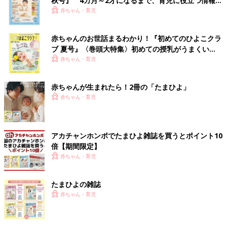
秋号』 4カ月～2才になるまで、育児に役立つ情報が
いっぱい！
赤ちゃん・育児
赤ちゃんのお世話まるわかり！『初めてのひよこクラ
ブ 夏号』〈巻頭大特集〉初めての授乳がうまくい
く！ おっぱい・ミルクの基本と夏のトラブル 解決テ
赤ちゃん・育児
ク
赤ちゃんが生まれたら！2冊の「たまひよ」
赤ちゃん・育児
アカチャンホンポでたまひよ雑誌を買うとポイント10
倍【期間限定】
赤ちゃん・育児
たまひよの雑誌
赤ちゃん・育児