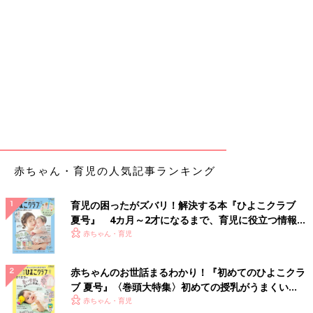
赤ちゃん・育児の人気記事ランキング
育児の困ったがズバリ！解決する本『ひよこクラブ
夏号』 4カ月～2才になるまで、育児に役立つ情報が
いっぱい！
赤ちゃん・育児
赤ちゃんのお世話まるわかり！『初めてのひよこクラ
ブ 夏号』〈巻頭大特集〉初めての授乳がうまくい
く！ おっぱい・ミルクの基本と夏のトラブル 解決テ
赤ちゃん・育児