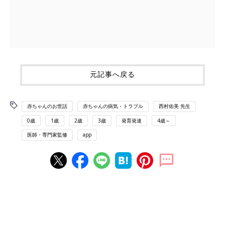
元記事へ戻る
赤ちゃんのお世話
赤ちゃんの病気・トラブル
西村佑美 先生
0歳
1歳
2歳
3歳
発育発達
4歳～
医師・専門家監修
app