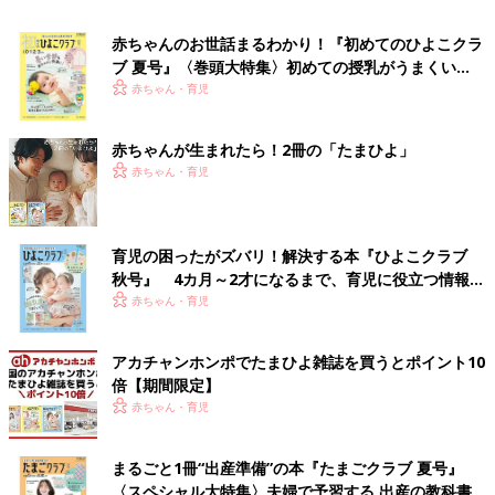
赤ちゃんのお世話まるわかり！『初めてのひよこクラ
ブ 夏号』〈巻頭大特集〉初めての授乳がうまくい
く！ おっぱい・ミルクの基本と夏のトラブル 解決テ
赤ちゃん・育児
ク
赤ちゃんが生まれたら！2冊の「たまひよ」
赤ちゃん・育児
育児の困ったがズバリ！解決する本『ひよこクラブ
秋号』 4カ月～2才になるまで、育児に役立つ情報が
いっぱい！
赤ちゃん・育児
アカチャンホンポでたまひよ雑誌を買うとポイント10
倍【期間限定】
赤ちゃん・育児
まるごと1冊“出産準備”の本『たまごクラブ 夏号』
〈スペシャル大特集〉夫婦で予習する 出産の教科書