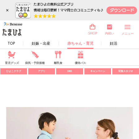
×
内祝い
SHOP
メニュー
TOP
妊娠・出産
赤ちゃん・育児
妊活
育児グッズ
病気・予防接種
離乳食
優待パス
ひよこクラブ
アプリ
SNS
キャンペーン
写真スタジオ