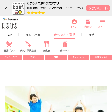
×
内祝い
SHOP
メニュー
TOP
妊娠・出産
赤ちゃん・育児
妊活
育児グッズ
病気・予防接種
離乳食
優待パス
ひよこクラブ
アプリ
SNS
キャンペーン
写真スタジオ