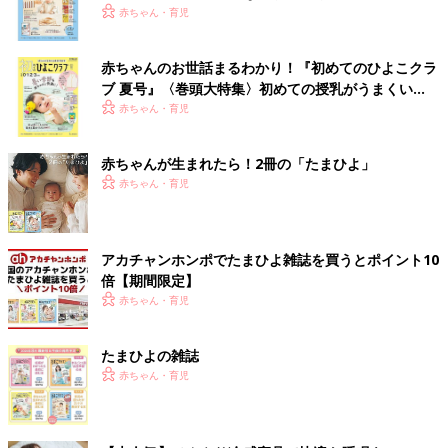
いっぱい！
赤ちゃん・育児
赤ちゃんのお世話まるわかり！『初めてのひよこクラ
ブ 夏号』〈巻頭大特集〉初めての授乳がうまくい
く！ おっぱい・ミルクの基本と夏のトラブル 解決テ
赤ちゃん・育児
ク
赤ちゃんが生まれたら！2冊の「たまひよ」
赤ちゃん・育児
アカチャンホンポでたまひよ雑誌を買うとポイント10
倍【期間限定】
赤ちゃん・育児
たまひよの雑誌
赤ちゃん・育児