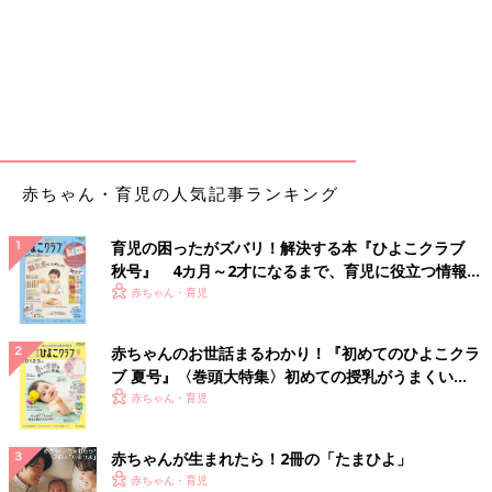
赤ちゃん・育児の人気記事ランキング
育児の困ったがズバリ！解決する本『ひよこクラブ
秋号』 4カ月～2才になるまで、育児に役立つ情報が
いっぱい！
赤ちゃん・育児
赤ちゃんのお世話まるわかり！『初めてのひよこクラ
ブ 夏号』〈巻頭大特集〉初めての授乳がうまくい
く！ おっぱい・ミルクの基本と夏のトラブル 解決テ
赤ちゃん・育児
ク
赤ちゃんが生まれたら！2冊の「たまひよ」
赤ちゃん・育児