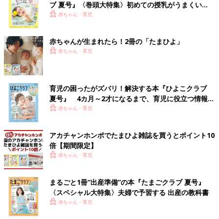
ブ 夏号』〈巻頭大特集〉初めての授乳がうまくい
く！ おっぱい・ミルクの基本と夏のトラブル 解決テ
赤ちゃん・育児
ク
赤ちゃんが生まれたら！2冊の「たまひよ」
赤ちゃん・育児
育児の困ったがズバリ！解決する本『ひよこクラブ
夏号』 4カ月～2才になるまで、育児に役立つ情報が
いっぱい！
赤ちゃん・育児
アカチャンホンポでたまひよ雑誌を買うとポイント10
倍【期間限定】
赤ちゃん・育児
まるごと1冊“出産準備”の本『たまごクラブ 夏号』
〈スペシャル大特集〉夫婦で予習する 出産の教科書
赤ちゃん・育児