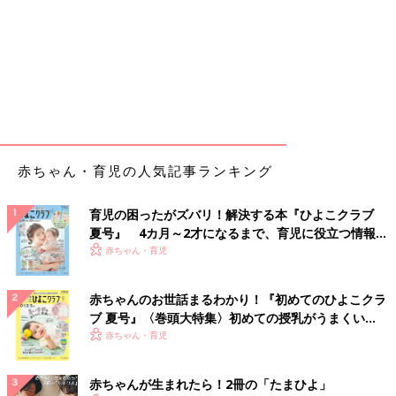
赤ちゃん・育児の人気記事ランキング
育児の困ったがズバリ！解決する本『ひよこクラブ
夏号』 4カ月～2才になるまで、育児に役立つ情報が
いっぱい！
赤ちゃん・育児
赤ちゃんのお世話まるわかり！『初めてのひよこクラ
ブ 夏号』〈巻頭大特集〉初めての授乳がうまくい
く！ おっぱい・ミルクの基本と夏のトラブル 解決テ
赤ちゃん・育児
ク
赤ちゃんが生まれたら！2冊の「たまひよ」