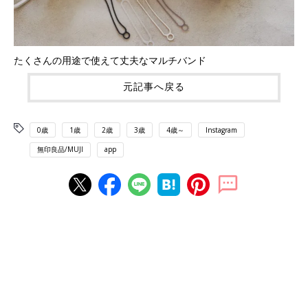
たくさんの用途で使えて丈夫なマルチバンド
元記事へ戻る
0歳
1歳
2歳
3歳
4歳～
Instagram
無印良品/MUJI
app