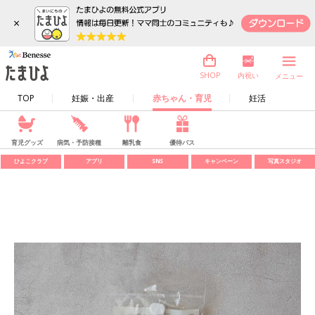
×
内祝い
SHOP
メニュー
TOP
妊娠・出産
赤ちゃん・育児
妊活
育児グッズ
病気・予防接種
離乳食
優待パス
ひよこクラブ
アプリ
SNS
キャンペーン
写真スタジオ