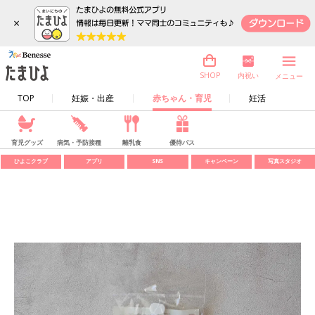
×
内祝い
SHOP
メニュー
TOP
妊娠・出産
赤ちゃん・育児
妊活
育児グッズ
病気・予防接種
離乳食
優待パス
ひよこクラブ
アプリ
SNS
キャンペーン
写真スタジオ