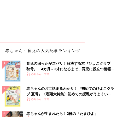
赤ちゃん・育児の人気記事ランキング
育児の困ったがズバリ！解決する本『ひよこクラブ
秋号』 4カ月～2才になるまで、育児に役立つ情報が
いっぱい！
赤ちゃん・育児
赤ちゃんのお世話まるわかり！『初めてのひよこクラ
ブ 夏号』〈巻頭大特集〉初めての授乳がうまくい
く！ おっぱい・ミルクの基本と夏のトラブル 解決テ
赤ちゃん・育児
ク
赤ちゃんが生まれたら！2冊の「たまひよ」