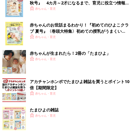
秋号』 4カ月～2才になるまで、育児に役立つ情報が
いっぱい！
赤ちゃん・育児
赤ちゃんのお世話まるわかり！『初めてのひよこクラ
ブ 夏号』〈巻頭大特集〉初めての授乳がうまくい
く！ おっぱい・ミルクの基本と夏のトラブル 解決テ
赤ちゃん・育児
ク
赤ちゃんが生まれたら！2冊の「たまひよ」
赤ちゃん・育児
アカチャンホンポでたまひよ雑誌を買うとポイント10
倍【期間限定】
赤ちゃん・育児
たまひよの雑誌
赤ちゃん・育児