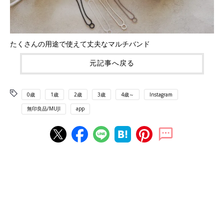
たくさんの用途で使えて丈夫なマルチバンド
元記事へ戻る
0歳
1歳
2歳
3歳
4歳～
Instagram
無印良品/MUJI
app