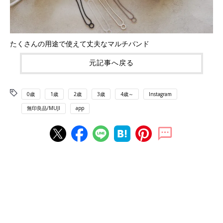
たくさんの用途で使えて丈夫なマルチバンド
元記事へ戻る
0歳
1歳
2歳
3歳
4歳～
Instagram
無印良品/MUJI
app