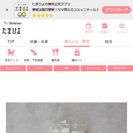
×
内祝い
SHOP
メニュー
TOP
妊娠・出産
赤ちゃん・育児
妊活
育児グッズ
病気・予防接種
離乳食
優待パス
ひよこクラブ
アプリ
SNS
キャンペーン
写真スタジオ