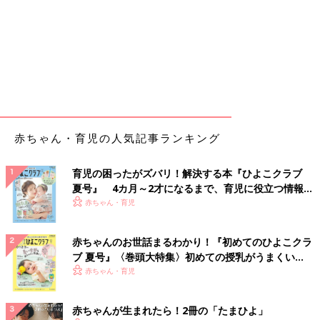
赤ちゃん・育児の人気記事ランキング
育児の困ったがズバリ！解決する本『ひよこクラブ
夏号』 4カ月～2才になるまで、育児に役立つ情報が
いっぱい！
赤ちゃん・育児
赤ちゃんのお世話まるわかり！『初めてのひよこクラ
ブ 夏号』〈巻頭大特集〉初めての授乳がうまくい
く！ おっぱい・ミルクの基本と夏のトラブル 解決テ
赤ちゃん・育児
ク
赤ちゃんが生まれたら！2冊の「たまひよ」