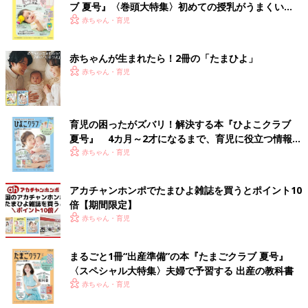
ブ 夏号』〈巻頭大特集〉初めての授乳がうまくい
く！ おっぱい・ミルクの基本と夏のトラブル 解決テ
赤ちゃん・育児
ク
赤ちゃんが生まれたら！2冊の「たまひよ」
赤ちゃん・育児
育児の困ったがズバリ！解決する本『ひよこクラブ
夏号』 4カ月～2才になるまで、育児に役立つ情報が
いっぱい！
赤ちゃん・育児
アカチャンホンポでたまひよ雑誌を買うとポイント10
倍【期間限定】
赤ちゃん・育児
まるごと1冊“出産準備”の本『たまごクラブ 夏号』
〈スペシャル大特集〉夫婦で予習する 出産の教科書
赤ちゃん・育児