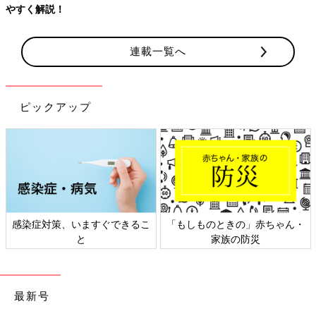
連載一覧へ
ピックアップ
できるこ
「もしものときの」赤ちゃん・
日本外来小児科学会リ
家族の防災
ト検討会
最新号