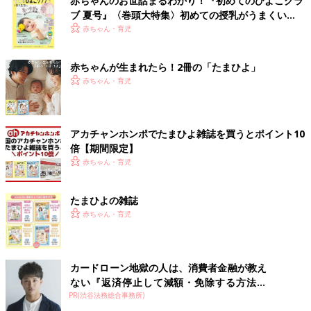
赤ちゃんのお世話まるわかり！『初めてのひよこクラ
ブ 夏号』〈巻頭大特集〉初めての授乳がうまくい
く！ おっぱい・ミルクの基本と夏のトラブル 解決テ
赤ちゃん・育児
ク
赤ちゃんが生まれたら！2冊の「たまひよ」
赤ちゃん・育児
アカチャンホンポでたまひよ雑誌を買うとポイント10
倍【期間限定】
赤ちゃん・育児
たまひよの雑誌
赤ちゃん・育児
カードローン地獄の人は、消費者金融が教え
ない『返済停止して減額・免除する方法』
PR(渋谷法務総合事務所)
で...