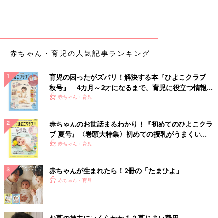
赤ちゃん・育児の人気記事ランキング
育児の困ったがズバリ！解決する本『ひよこクラブ
秋号』 4カ月～2才になるまで、育児に役立つ情報が
いっぱい！
赤ちゃん・育児
赤ちゃんのお世話まるわかり！『初めてのひよこクラ
ブ 夏号』〈巻頭大特集〉初めての授乳がうまくい
く！ おっぱい・ミルクの基本と夏のトラブル 解決テ
赤ちゃん・育児
ク
赤ちゃんが生まれたら！2冊の「たまひよ」
赤ちゃん・育児
お墓の撤去にいくらかかる？墓じまい費用