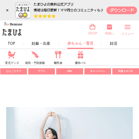
×
内祝い
SHOP
メニュー
TOP
妊娠・出産
赤ちゃん・育児
妊活
育児グッズ
病気・予防接種
離乳食
優待パス
ひよこクラブ
アプリ
SNS
キャンペーン
写真スタジオ