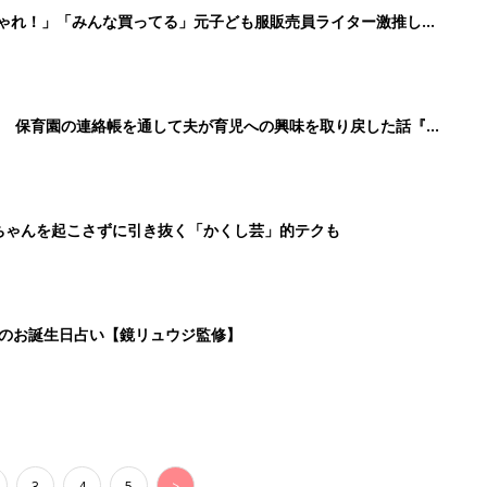
しゃれ！」「みんな買ってる」元子ども服販売員ライター激推し★
！ 保育園の連絡帳を通して夫が育児への興味を取り戻した話『ふ
ちゃんを起こさずに引き抜く「かくし芸」的テクも
日のお誕生日占い【鏡リュウジ監修】
3
4
5
>