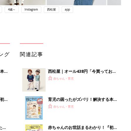
4歳～
Instagram
西松屋
app
ング
関連記事
本
西松屋｜オール438円「今買っておく
2才
べき！」「保育園着にも◎」元子ども
赤ちゃん・育児
いっ
服販売員ライターが推す★長袖Tシャ
ツ5選
初め
育児の困ったがズバリ！解決する本
大特
『ひよこクラブ 秋号』 4カ月～2才
赤ちゃん・育児
 お
になるまで、育児に役立つ情報がいっ
ブル
ぱい！
たま
赤ちゃんのお世話まるわかり！『初め