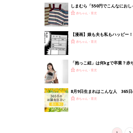
しまむら「550円でこんなにお
夏のバズりトップス4選
赤ちゃん・育児
【漫画】娘も夫も私もハッピー
うふう子育て ＃92』
赤ちゃん・育児
「抱っこ紐」は何kgで卒業？赤
赤ちゃん・育児
8月9日生まれはこんな人 365
赤ちゃん・育児
1
2