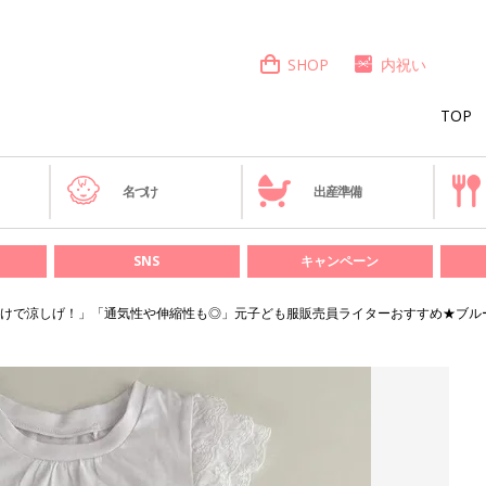
SHOP
内祝い
TOP
き
名づけ
出産準備
SNS
キャンペーン
けで涼しげ！」「通気性や伸縮性も◎」元子ども服販売員ライターおすすめ★ブル