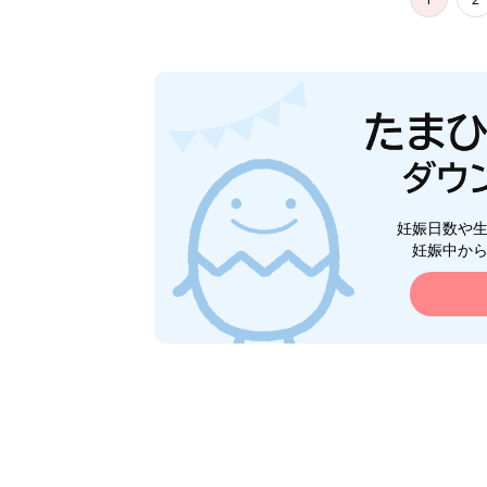
妊娠日数や
妊娠中か