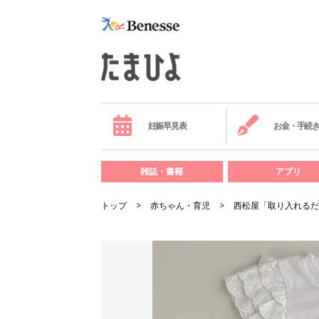
妊娠早見表
お金・手続
雑誌・書籍
アプリ
トップ
赤ちゃん・育児
西松屋「取り入れるだ