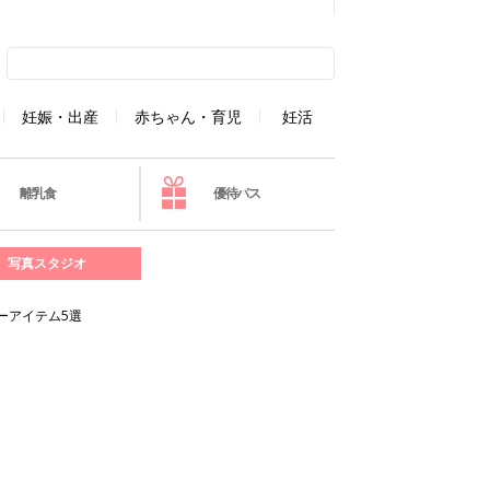
妊娠・出産
赤ちゃん・育児
妊活
離乳食
優待パス
写真スタジオ
ーアイテム5選