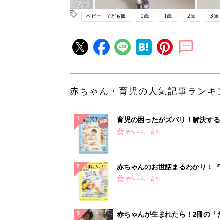
ベビー・子ども服
0歳
1歳
2歳
3歳
赤ちゃん・育児の人気記事ランキ
育児の困ったがズバリ！解決する
『ひよこクラブ 秋号』 4カ月～
赤ちゃん・育児
になるまで、育児に役立つ情報が
ぱい！
赤ちゃんのお世話まるわかり！『
てのひよこクラブ 夏号』〈巻頭
赤ちゃん・育児
集〉初めての授乳がうまくいく！
っぱい・ミルクの基本と夏のトラ
解決テク
赤ちゃんが生まれたら！2冊の「