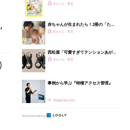
てのひよこクラブ 夏号』〈巻頭大特
赤ちゃん・育児
集〉初めての授乳がうまくいく！ お
っぱい・ミルクの基本と夏のトラブル
解決テク
赤ちゃんが生まれたら！2冊の「たま
』
ひよ」
赤ちゃん・育児
西松屋「可愛すぎてテンションあが
る」「機能性も◎」元子ども服販売員
赤ちゃん・育児
ライター厳選★冬小物4選
事例から学ぶ『特権アクセス管理』
PR（KeeperSecurity）
Recommended by