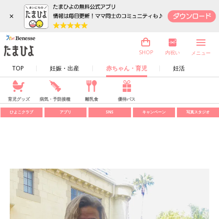
×
内祝い
SHOP
メニュー
TOP
妊娠・出産
赤ちゃん・育児
妊活
育児グッズ
病気・予防接種
離乳食
優待パス
ひよこクラブ
アプリ
SNS
キャンペーン
写真スタジオ