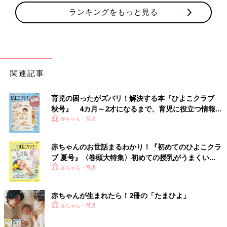
ランキングをもっと見る
関連記事
育児の困ったがズバリ！解決する本『ひよこクラブ
秋号』 4カ月～2才になるまで、育児に役立つ情報が
いっぱい！
赤ちゃん・育児
赤ちゃんのお世話まるわかり！『初めてのひよこクラ
ブ 夏号』〈巻頭大特集〉初めての授乳がうまくい
く！ おっぱい・ミルクの基本と夏のトラブル 解決テ
赤ちゃん・育児
ク
赤ちゃんが生まれたら！2冊の「たまひよ」
赤ちゃん・育児