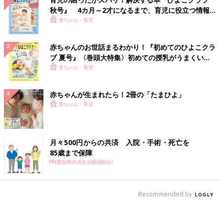
秋号』 4カ月～2才になるまで、育児に役立つ情報が
いっぱい！
赤ちゃん・育児
赤ちゃんのお世話まるわかり！『初めてのひよこクラ
ブ 夏号』〈巻頭大特集〉初めての授乳がうまくい
く！ おっぱい・ミルクの基本と夏のトラブル 解決テ
赤ちゃん・育児
ク
赤ちゃんが生まれたら！2冊の「たまひよ」
赤ちゃん・育児
月々500円からの共済 入院・手術・死亡を
85歳まで保障
PR(愛知県共済生活協同組合)
Recommended by