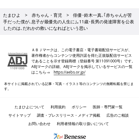
たまひよ
赤ちゃん・育児
俳優･鈴木一真､｢赤ちゃんが苦
手だった僕が､息子が最優先の人生に｣｡11歳･長男の発達障害を公表
したのは､だれかの救いになればという思い
ＡＢＪマークは、この電子書店・電子書籍配信サービスが、
著作権者からコンテンツ使用許諾を得た正規版配信サービス
であることを示す登録商標（登録番号 第11091000号）です。
ABJマークの詳細、ABJマークを掲示しているサービスの一覧
はこちら→
https://aebs.or.jp/
本サイトに掲載されている記事・写真・イラスト等のコンテンツの無断転載を禁じま
す。
たまひよについて
利用規約
ポリシー
医師・専門家一覧
サイトマップ
調査・プレスリリース・メディア掲載
広告のご相談
お問い合わせ
利用者情報の取り扱いについて