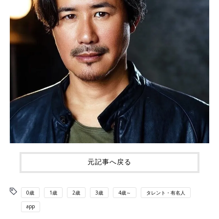
元記事へ戻る
0歳
1歳
2歳
3歳
4歳～
タレント・有名人
app