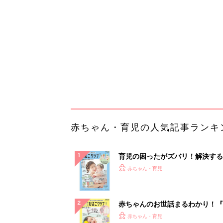
『ひよこクラブ 夏号』 4カ月～
赤ちゃん・育児
になるまで、育児に役立つ情報が
ぱい！
赤ちゃんのお世話まるわかり！『
てのひよこクラブ 夏号』〈巻頭
赤ちゃん・育児
集〉初めての授乳がうまくいく！
っぱい・ミルクの基本と夏のトラ
解決テク
赤ちゃんが生まれたら！2冊の「
ひよ」
赤ちゃん・育児
「え、こんなセールやってたの？
0％OFF以上が続々登場！Amazo
本気が...
PR（Amazon）
ランキングをもっと見る