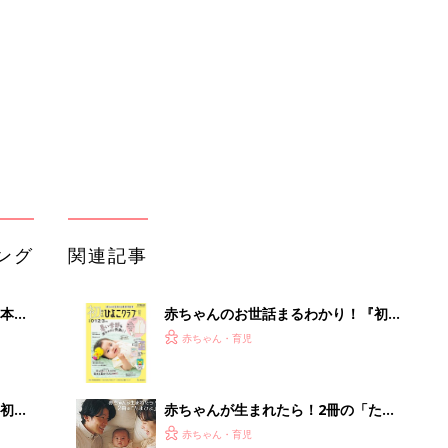
2才
てのひよこクラブ 夏号』〈巻頭大特
赤ちゃん・育児
いっ
集〉初めての授乳がうまくいく！ お
っぱい・ミルクの基本と夏のトラブル
解決テク
初め
赤ちゃんが生まれたら！2冊の「たま
大特
ひよ」
赤ちゃん・育児
 お
ブル
たま
育児の困ったがズバリ！解決する本
『ひよこクラブ 夏号』 4カ月～2才
赤ちゃん・育児
になるまで、育児に役立つ情報がいっ
ぱい！
アカチャンホンポでたまひよ雑誌を買
」8
うとポイント10倍【期間限定】
赤ちゃん・育児
nの
まるごと1冊“出産準備”の本『たまご
クラブ 夏号』〈スペシャル大特集〉
赤ちゃん・育児
夫婦で予習する 出産の教科書