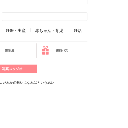
妊娠・出産
赤ちゃん・育児
妊活
離乳食
優待パス
写真スタジオ
のは､だれかの救いになればという思い