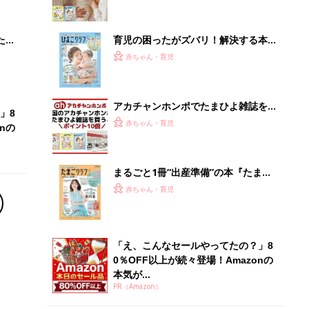
「え、こんなセールやってたの？」8
0％OFF以上が続々登場！Amazonの
本気が...
PR（Amazon）
Recommended by
離乳食はいつから？進め方は？「たまひよ きほんの離
乳食」
授乳の悩みや初めての離乳食作りに役立つ
子育てとお金