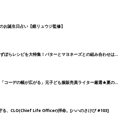
LO(Chief Life Officer)拝命。[ハハのさけび #103]
2
3
4
5
>
生後日数に合った情報を毎日お届け
ら産後まで長く使える無料アプリ