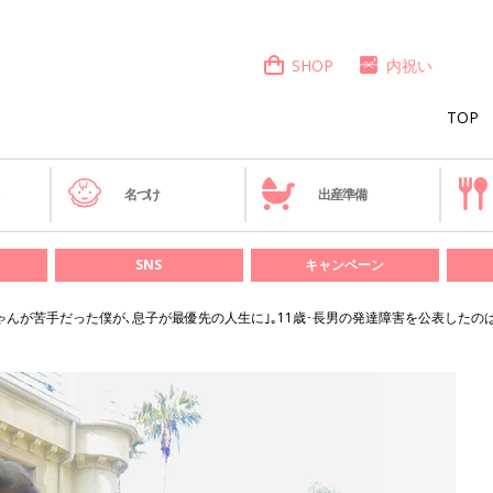
SHOP
内祝い
TOP
き
名づけ
出産準備
SNS
キャンペーン
ちゃんが苦手だった僕が､息子が最優先の人生に｣｡11歳･長男の発達障害を公表した