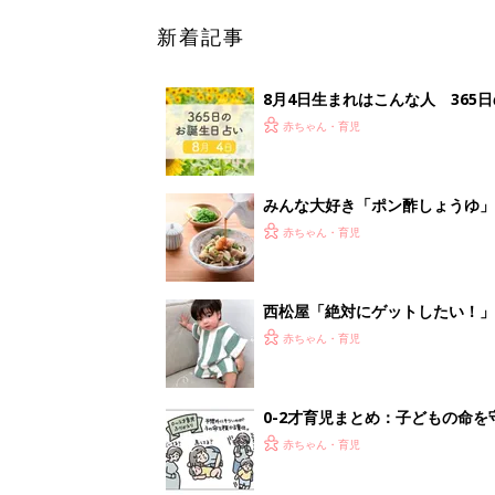
0-2才育児まとめ：子どもの命を守る、C
赤ちゃん・育児
<
1
妊娠日数や
妊娠中か