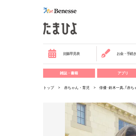
妊娠早見表
お金・手続
雑誌・書籍
アプリ
トップ
赤ちゃん・育児
俳優･鈴木一真､｢赤