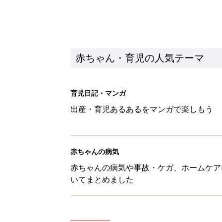
赤ちゃんの病気や事故・ケガ、ホームケア
いてまとめました
新着記事
8月4日生まれはこんな人 365
赤ちゃん・育児
みんな大好き「ポン酢しょうゆ
養学的にも最高⁉
赤ちゃん・育児
西松屋「絶対にゲットしたい！
ズりアイテム5選
赤ちゃん・育児