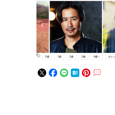
0歳
1歳
2歳
3歳
4歳～
タレ
赤ちゃん・育児の人気記事ランキ
育児の困ったがズバリ！解決する