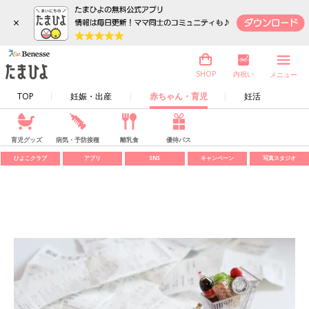
×
内祝い
SHOP
メニュー
TOP
妊娠・出産
赤ちゃん・育児
妊活
育児グッズ
病気・予防接種
離乳食
優待パス
ひよこクラブ
アプリ
SNS
キャンペーン
写真スタジオ