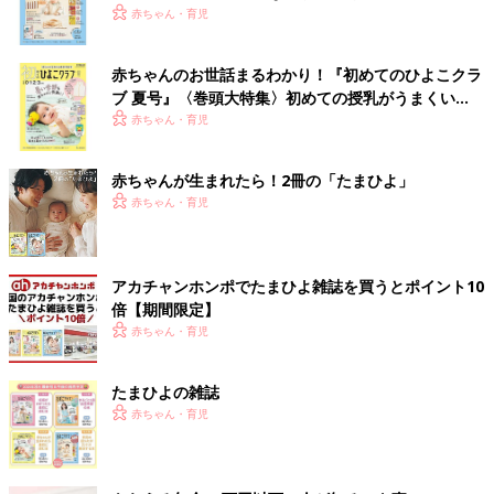
いっぱい！
赤ちゃん・育児
赤ちゃんのお世話まるわかり！『初めてのひよこクラ
ブ 夏号』〈巻頭大特集〉初めての授乳がうまくい
く！ おっぱい・ミルクの基本と夏のトラブル 解決テ
赤ちゃん・育児
ク
赤ちゃんが生まれたら！2冊の「たまひよ」
赤ちゃん・育児
アカチャンホンポでたまひよ雑誌を買うとポイント10
倍【期間限定】
赤ちゃん・育児
たまひよの雑誌
赤ちゃん・育児