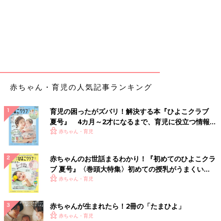
赤ちゃん・育児の人気記事ランキング
育児の困ったがズバリ！解決する本『ひよこクラブ
夏号』 4カ月～2才になるまで、育児に役立つ情報が
いっぱい！
赤ちゃん・育児
赤ちゃんのお世話まるわかり！『初めてのひよこクラ
ブ 夏号』〈巻頭大特集〉初めての授乳がうまくい
く！ おっぱい・ミルクの基本と夏のトラブル 解決テ
赤ちゃん・育児
ク
赤ちゃんが生まれたら！2冊の「たまひよ」
赤ちゃん・育児