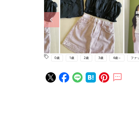
0歳
1歳
2歳
3歳
4歳～
ファ
赤ちゃん・育児の人気記事ランキ
育児の困ったがズバリ！解決する
『ひよこクラブ 夏号』 4カ月～
赤ちゃん・育児
になるまで、育児に役立つ情報が