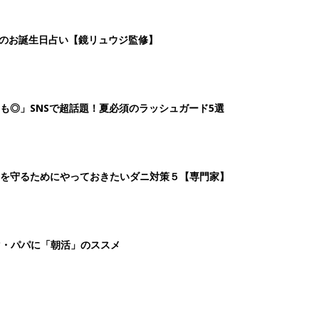
マ・パパに「朝活」のススメ
2
3
4
5
>
生後日数に合った情報を毎日お届け
ら産後まで長く使える無料アプリ
ダウンロード