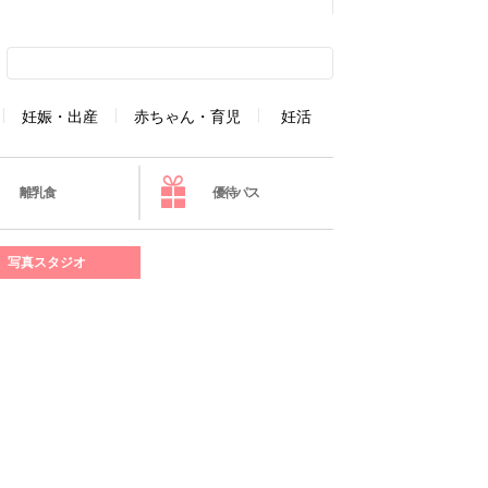
妊娠・出産
赤ちゃん・育児
妊活
離乳食
優待パス
写真スタジオ