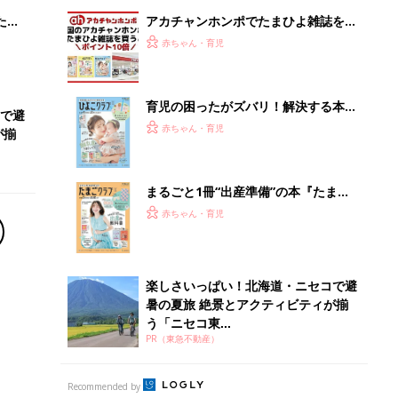
暑の夏旅 絶景とアクティビティが揃
う「ニセコ東...
PR（東急不動産）
Recommended by
離乳食はいつから？進め方は？「たまひよ きほんの離
乳食」
授乳の悩みや初めての離乳食作りに役立つ
子育てとお金
につ
妊娠・出産・育児にかかる費用やもらえる補助
金・助成金を解説