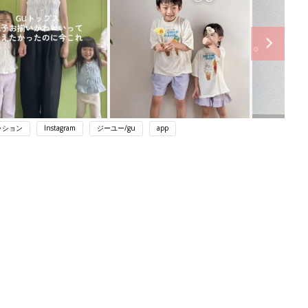
ッション
Instagram
ジーユー/gu
app
ング
関連記事
本
赤ちゃんのお世話まるわかり！『初め
2才
てのひよこクラブ 夏号』〈巻頭大特
赤ちゃん・育児
いっ
集〉初めての授乳がうまくいく！ お