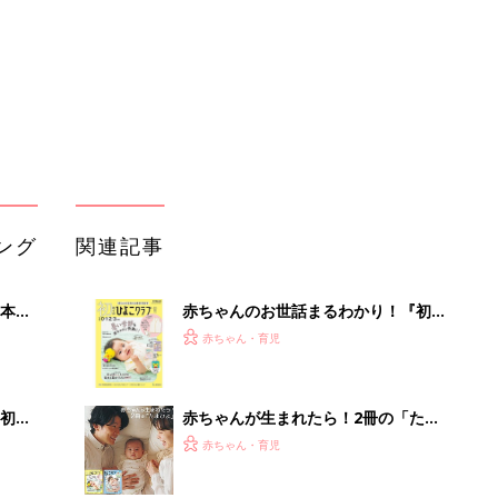
っぱい・ミルクの基本と夏のトラブル
解決テク
初め
赤ちゃんが生まれたら！2冊の「たま
大特
ひよ」
赤ちゃん・育児
 お
ブル
たま
アカチャンホンポでたまひよ雑誌を買
うとポイント10倍【期間限定】
赤ちゃん・育児
育児の困ったがズバリ！解決する本
で避
『ひよこクラブ 夏号』 4カ月～2才
赤ちゃん・育児
が揃
になるまで、育児に役立つ情報がいっ
ぱい！
まるごと1冊“出産準備”の本『たまご
クラブ 夏号』〈スペシャル大特集〉
赤ちゃん・育児
夫婦で予習する 出産の教科書
楽しさいっぱい！北海道・ニセコで避