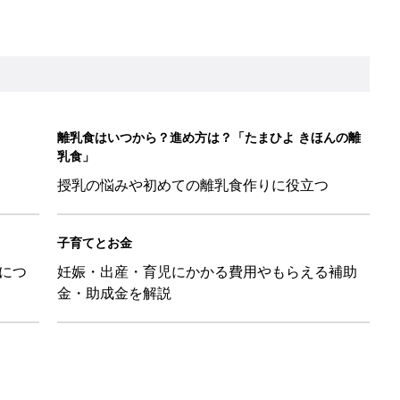
日のお誕生日占い【鏡リュウジ監修】
も◎」SNSで超話題！夏必須のラッシュガード5選
を守るためにやっておきたいダニ対策５【専門家】