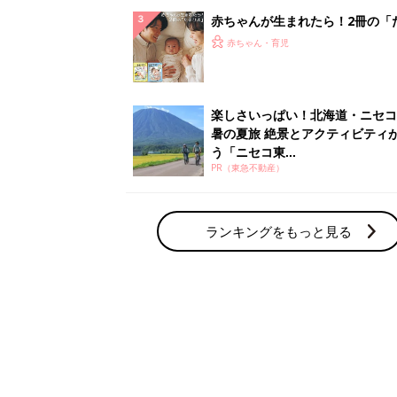
赤ちゃん・育児の人気テーマ
育児日記・マンガ
出産・育児あるあるをマンガで楽しもう
赤ちゃんの病気
赤ちゃんの病気や事故・ケガ、ホームケア
いてまとめました