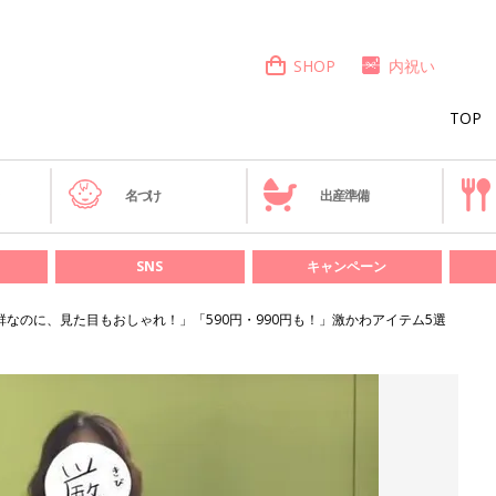
SHOP
内祝い
TOP
き
名づけ
出産準備
SNS
キャンペーン
群なのに、見た目もおしゃれ！」「590円・990円も！」激かわアイテム5選