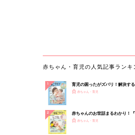
ぱい！
赤ちゃんのお世話まるわかり！『
てのひよこクラブ 夏号』〈巻頭
赤ちゃん・育児
集〉初めての授乳がうまくいく！
っぱい・ミルクの基本と夏のトラ
解決テク
赤ちゃんが生まれたら！2冊の「
ひよ」
赤ちゃん・育児
楽しさいっぱい！北海道・ニセコ
暑の夏旅 絶景とアクティビティ
う「ニセコ東...
PR（東急不動産）
ランキングをもっと見る