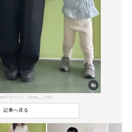
ramアカウント「juree___1125」
記事へ戻る