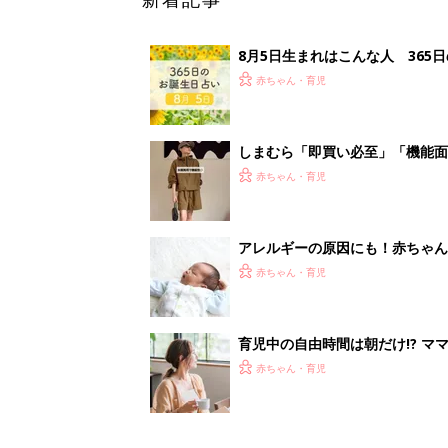
育児中の自由時間は朝だけ!? マ
赤ちゃん・育児
<
1
妊娠日数や
妊娠中か