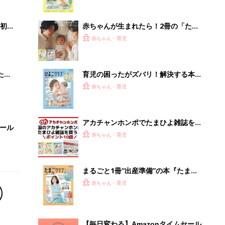
っぱい・ミルクの基本と夏のトラブル
解決テク
初め
赤ちゃんが生まれたら！2冊の「たま
大特
ひよ」
赤ちゃん・育児
 お
ブル
たま
育児の困ったがズバリ！解決する本
『ひよこクラブ 秋号』 4カ月～2才
赤ちゃん・育児
になるまで、育児に役立つ情報がいっ
ぱい！
アカチャンホンポでたまひよ雑誌を買
セール
うとポイント10倍【期間限定】
赤ちゃん・育児
まるごと1冊“出産準備”の本『たまご
クラブ 夏号』〈スペシャル大特集〉
赤ちゃん・育児
夫婦で予習する 出産の教科書
【毎日変わる】Amazonタイムセール