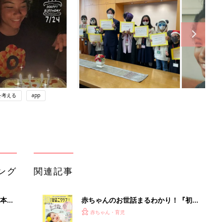
を考える
app
ング
関連記事
本
赤ちゃんのお世話まるわかり！『初め
2才
てのひよこクラブ 夏号』〈巻頭大特
赤ちゃん・育児
いっ
集〉初めての授乳がうまくいく！ お