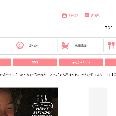
SHOP
内祝い
TOP
き
名づけ
出産準備
SNS
キャンペーン
た友だちに｢ごめんね｣と言われたことも｡｢でも私はかわいそうな子じゃない！｣【