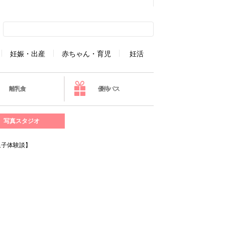
妊娠・出産
赤ちゃん・育児
妊活
離乳食
優待パス
写真スタジオ
里子体験談】