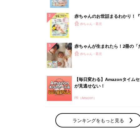
ぱい！
赤ちゃんのお世話まるわかり！『
てのひよこクラブ 夏号』〈巻頭
赤ちゃん・育児
集〉初めての授乳がうまくいく！
っぱい・ミルクの基本と夏のトラ
解決テク
赤ちゃんが生まれたら！2冊の「
ひよ」
赤ちゃん・育児
【毎日変わる】Amazonタイム
が見逃せない！
PR（Amazon）
ランキングをもっと見る