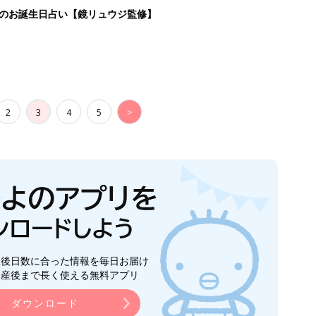
日のお誕生日占い【鏡リュウジ監修】
2
3
4
5
>
生後日数に合った情報を毎日お届け
ら産後まで長く使える無料アプリ
ダウンロード