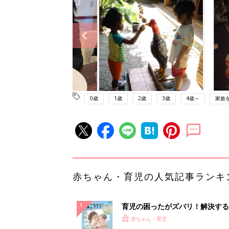
0歳
1歳
2歳
3歳
4歳～
家族
赤ちゃん・育児の人気記事ランキ
育児の困ったがズバリ！解決する
『ひよこクラブ 夏号』 4カ月～
赤ちゃん・育児
になるまで、育児に役立つ情報が