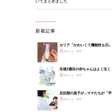
いてまとめました
新着記事
セリア「かわいくて機能性も◎」
赤ちゃん・育児
生後3週目の赤ちゃんはよく泣く
って本当？【専門家】
赤ちゃん・育児
反抗期の息子が...ママたちが「
赤ちゃん・育児