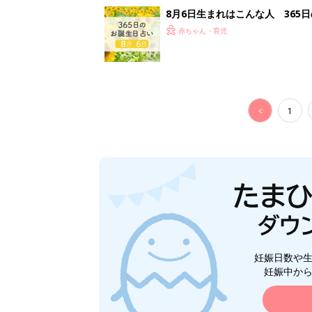
8月6日生まれはこんな人 365
赤ちゃん・育児
<
1
妊娠日数や
妊娠中か