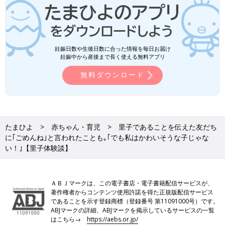
妊娠日数や生後日数に合った情報を毎日お届け
妊娠中から産後まで長く使える無料アプリ
無料ダウンロード
たまひよ
赤ちゃん・育児
里子であることを伝えた友だち
に｢ごめんね｣と言われたことも｡｢でも私はかわいそうな子じゃな
い！｣【里子体験談】
ＡＢＪマークは、この電子書店・電子書籍配信サービスが、
著作権者からコンテンツ使用許諾を得た正規版配信サービス
であることを示す登録商標（登録番号 第11091000号）です。
ABJマークの詳細、ABJマークを掲示しているサービスの一覧
はこちら→
https://aebs.or.jp/