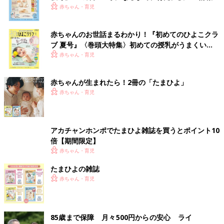
いっぱい！
赤ちゃん・育児
赤ちゃんのお世話まるわかり！『初めてのひよこクラ
ブ 夏号』〈巻頭大特集〉初めての授乳がうまくい
く！ おっぱい・ミルクの基本と夏のトラブル 解決テ
赤ちゃん・育児
ク
赤ちゃんが生まれたら！2冊の「たまひよ」
赤ちゃん・育児
アカチャンホンポでたまひよ雑誌を買うとポイント10
倍【期間限定】
赤ちゃん・育児
たまひよの雑誌
赤ちゃん・育児
85歳まで保障 月々500円からの安心 ライ