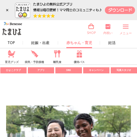
×
内祝い
SHOP
メニュー
TOP
妊娠・出産
赤ちゃん・育児
妊活
育児グッズ
病気・予防接種
離乳食
優待パス
ひよこクラブ
アプリ
SNS
キャンペーン
写真スタジオ