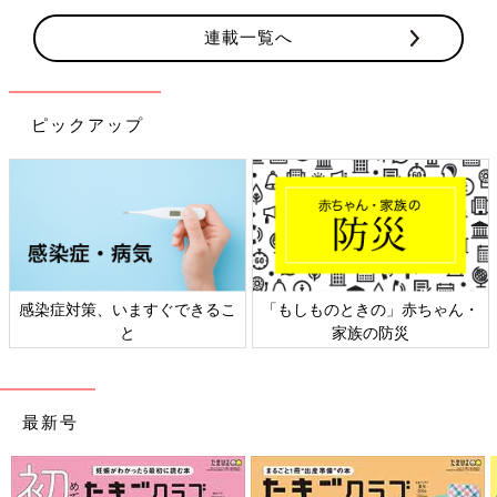
連載一覧へ
ピックアップ
ん・
日本外来小児科学会リーフレッ
六星占術 細木かおりさんの
ト検討会
相談
最新号