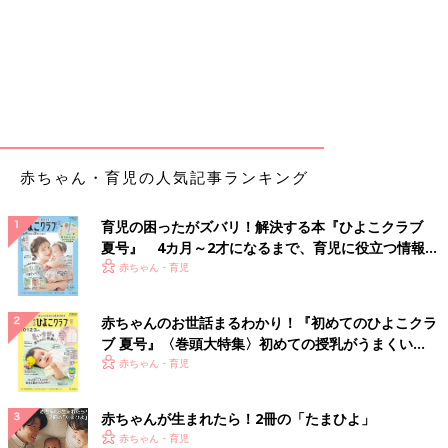
赤ちゃん・育児の人気記事ランキング
育児の困ったがズバリ！解決する本『ひよこクラブ
夏号』 4カ月～2才になるまで、育児に役立つ情報が
いっぱい！
赤ちゃん・育児
赤ちゃんのお世話まるわかり！『初めてのひよこクラ
ブ 夏号』〈巻頭大特集〉初めての授乳がうまくい
く！ おっぱい・ミルクの基本と夏のトラブル 解決テ
赤ちゃん・育児
ク
赤ちゃんが生まれたら！2冊の「たまひよ」
赤ちゃん・育児