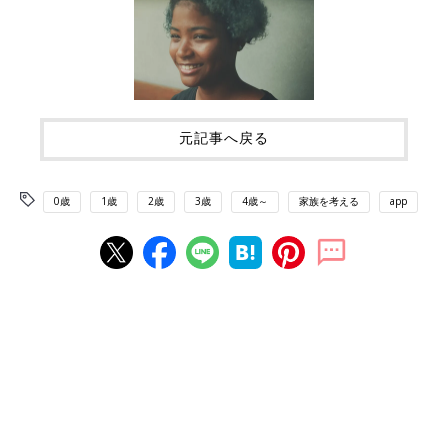
元記事へ戻る
0歳
1歳
2歳
3歳
4歳～
家族を考える
app