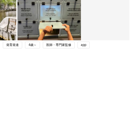
発育発達
4歳～
医師・専門家監修
app
ング
関連記事
本
育児の困ったがズバリ！解決する本
2才
『ひよこクラブ 秋号』 4カ月～2才
赤ちゃん・育児
いっ
になるまで、育児に役立つ情報がいっ
ぱい！