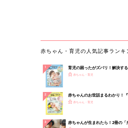
赤ちゃんのお世話まるわかり！『
てのひよこクラブ 夏号』〈巻頭
赤ちゃん・育児
集〉初めての授乳がうまくいく！
っぱい・ミルクの基本と夏のトラ
解決テク
赤ちゃんが生まれたら！2冊の「
ひよ」
赤ちゃん・育児
「イソジン®クリアうがい薬」と
しょに「うがいパワー」で一年中
健やか
PR（iNova｜Hugkum）
ランキングをもっと見る