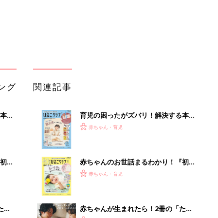
初め
赤ちゃんのお世話まるわかり！『初め
大特
てのひよこクラブ 夏号』〈巻頭大特
赤ちゃん・育児
 お
集〉初めての授乳がうまくいく！ お
ブル
っぱい・ミルクの基本と夏のトラブル
解決テク
たま
赤ちゃんが生まれたら！2冊の「たま
ひよ」
赤ちゃん・育児
アカチャンホンポでたまひよ雑誌を買
いっ
うとポイント10倍【期間限定】
赤ちゃん・育児
！
たまひよの雑誌
赤ちゃん・育児
坂道もスムーズに登坂。免許返納後の
日常を支えるシニアカー