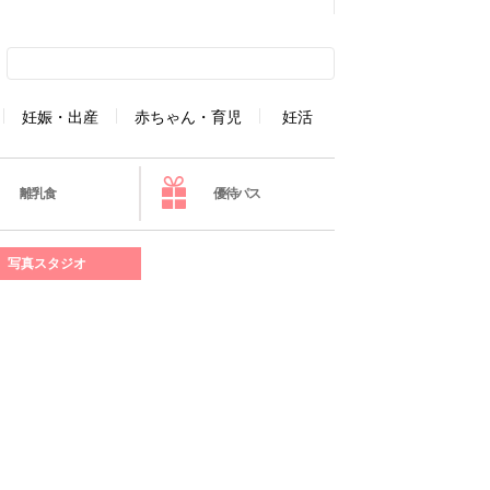
妊娠・出産
赤ちゃん・育児
妊活
離乳食
優待パス
写真スタジオ