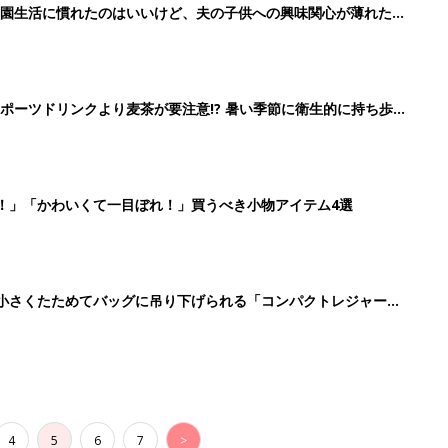
4
5
6
7
>
生後日数に合った情報を毎日お届け
ら産後まで長く使える無料アプリ
ダウンロード