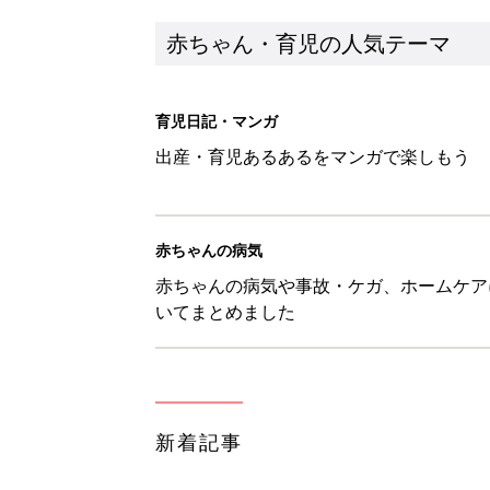
新着記事
【漫画】あれ、どうして？ 保
がする……！『ふうふう子育て ＃
赤ちゃん・育児
子どもの水分補給。衛生面ではス
く3つのコツとは？【専門家監修
赤ちゃん・育児
H＆М「セールでお買い得価格に
赤ちゃん・育児
【3COINS】お外遊びのお供
ート」
赤ちゃん・育児