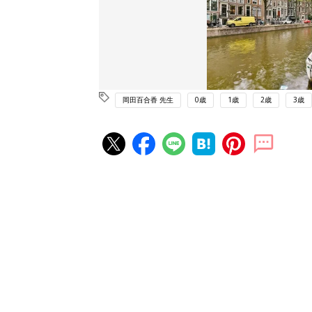
岡田百合香 先生
0歳
1歳
2歳
3歳
赤ちゃん・育児の人気記事ランキ
育児の困ったがズバリ！解決する
『ひよこクラブ 夏号』 4カ月～
赤ちゃん・育児
になるまで、育児に役立つ情報が
ぱい！