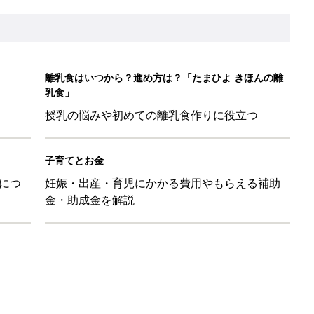
育園生活に慣れたのはいいけど、夫の子供への興味関心が薄れた気
91』
ポーツドリンクより麦茶が要注意!? 暑い季節に衛生的に持ち歩
】
！」「かわいくて一目ぼれ！」買うべき小物アイテム4選
に！小さくたためてバッグに吊り下げられる「コンパクトレジャーシ