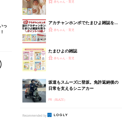
PR（BLAZE）
Recommended by
離乳食はいつから？進め方は？「たまひよ きほんの離
乳食」
授乳の悩みや初めての離乳食作りに役立つ
子育てとお金
につ
妊娠・出産・育児にかかる費用やもらえる補助
金・助成金を解説