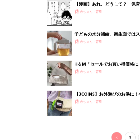
<
3
妊娠日数や
妊娠中か