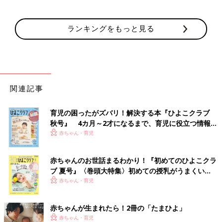
ランキングをもっと見る
関連記事
育児の困ったがズバリ！解決する本『ひよこクラブ
秋号』 4カ月～2才になるまで、育児に役立つ情報が
いっぱい！
赤ちゃん・育児
赤ちゃんのお世話まるわかり！『初めてのひよこクラ
ブ 夏号』〈巻頭大特集〉初めての授乳がうまくい
く！ おっぱい・ミルクの基本と夏のトラブル 解決テ
赤ちゃん・育児
ク
赤ちゃんが生まれたら！2冊の「たまひよ」
赤ちゃん・育児