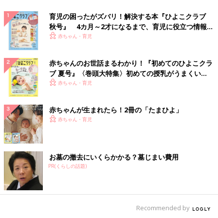
育児の困ったがズバリ！解決する本『ひよこクラブ
秋号』 4カ月～2才になるまで、育児に役立つ情報が
いっぱい！
赤ちゃん・育児
赤ちゃんのお世話まるわかり！『初めてのひよこクラ
ブ 夏号』〈巻頭大特集〉初めての授乳がうまくい
く！ おっぱい・ミルクの基本と夏のトラブル 解決テ
赤ちゃん・育児
ク
赤ちゃんが生まれたら！2冊の「たまひよ」
赤ちゃん・育児
お墓の撤去にいくらかかる？墓じまい費用
PR(くらしの話題)
Recommended by