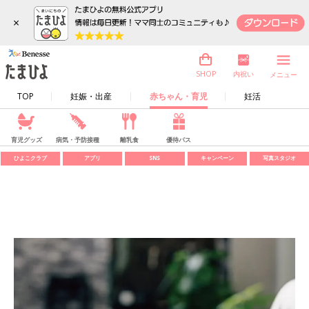
×
内祝い
SHOP
メニュー
TOP
妊娠・出産
赤ちゃん・育児
妊活
育児グッズ
病気・予防接種
離乳食
優待パス
ひよこクラブ
アプリ
SNS
キャンペーン
写真スタジオ