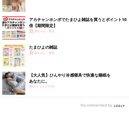
アカチャンホンポでたまひよ雑誌を買うとポイント10
倍【期間限定】
赤ちゃん・育児
たまひよの雑誌
赤ちゃん・育児
【大人気】ひんやり冷感寝具で快適な睡眠を
あなたに。
PR(アイリスプラザ)
Recommended by