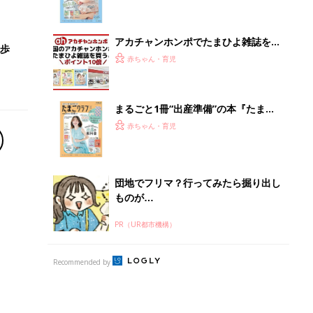
になるまで、育児に役立つ情報がいっ
ぱい！
アカチャンホンポでたまひよ雑誌を買
歩
うとポイント10倍【期間限定】
赤ちゃん・育児
まるごと1冊“出産準備”の本『たまご
クラブ 夏号』〈スペシャル大特集〉
赤ちゃん・育児
夫婦で予習する 出産の教科書
団地でフリマ？行ってみたら掘り出し
ものが…
PR（UR都市機構）
Recommended by