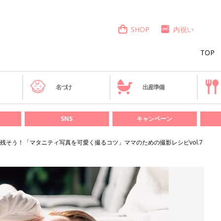
SHOP
内祝い
TOP
き
名づけ
出産準備
SNS
キャンペーン
残そう！「マタニティ写真を可愛く撮るコツ」ママのための撮影レシピvol.7