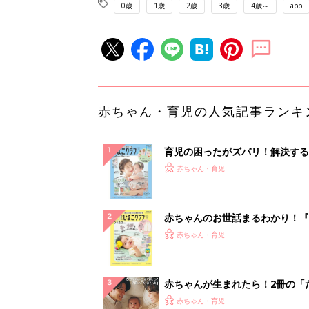
0歳
1歳
2歳
3歳
4歳～
app
赤ちゃん・育児の人気記事ランキ
育児の困ったがズバリ！解決する
『ひよこクラブ 夏号』 4カ月～
赤ちゃん・育児
になるまで、育児に役立つ情報が
ぱい！
赤ちゃんのお世話まるわかり！『
てのひよこクラブ 夏号』〈巻頭
赤ちゃん・育児
集〉初めての授乳がうまくいく！
っぱい・ミルクの基本と夏のトラ
解決テク
赤ちゃんが生まれたら！2冊の「
ひよ」
赤ちゃん・育児