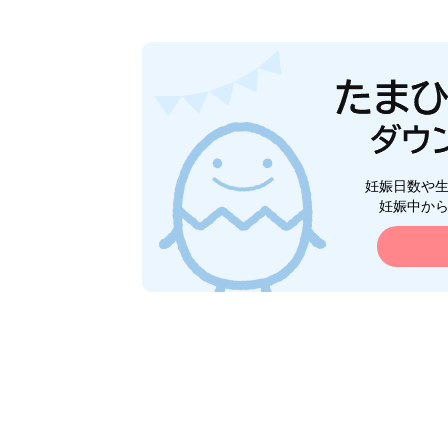
妊娠日数や
妊娠中か