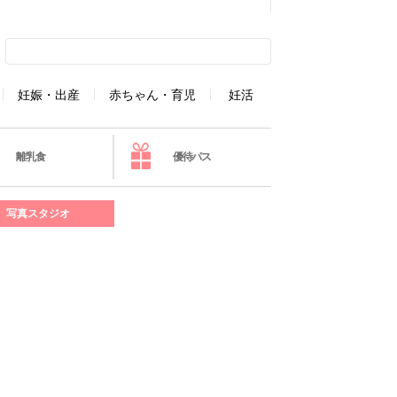
妊娠・出産
赤ちゃん・育児
妊活
離乳食
優待パス
写真スタジオ