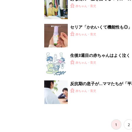
スタイリストが喝！
赤ちゃん・育児
セリア「かわいくて機能性も◎」
赤ちゃん・育児
生後3週目の赤ちゃんはよく泣く
って本当？【専門家】
赤ちゃん・育児
反抗期の息子が...ママたちが「
赤ちゃん・育児
1
2