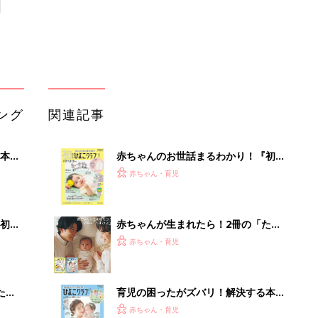
ング
関連記事
本
赤ちゃんのお世話まるわかり！『初め
2才
てのひよこクラブ 夏号』〈巻頭大特
赤ちゃん・育児
いっ
集〉初めての授乳がうまくいく！ お
っぱい・ミルクの基本と夏のトラブル
解決テク
初め
赤ちゃんが生まれたら！2冊の「たま
大特
ひよ」
赤ちゃん・育児
 お
ブル
たま
育児の困ったがズバリ！解決する本
『ひよこクラブ 夏号』 4カ月～2才
赤ちゃん・育児