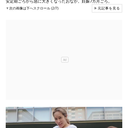
安定期ごろから急に大きくなったおなか。妊娠7カ月ごろ。
▼
次の画像は下へスクロール (2/7)
▶
元記事を見る