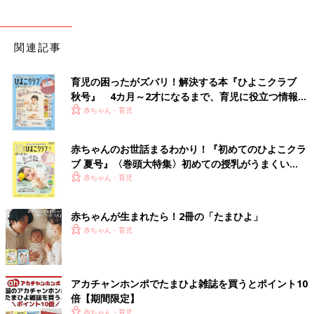
関連記事
育児の困ったがズバリ！解決する本『ひよこクラブ
秋号』 4カ月～2才になるまで、育児に役立つ情報が
いっぱい！
赤ちゃん・育児
赤ちゃんのお世話まるわかり！『初めてのひよこクラ
ブ 夏号』〈巻頭大特集〉初めての授乳がうまくい
く！ おっぱい・ミルクの基本と夏のトラブル 解決テ
赤ちゃん・育児
ク
赤ちゃんが生まれたら！2冊の「たまひよ」
赤ちゃん・育児
アカチャンホンポでたまひよ雑誌を買うとポイント10
倍【期間限定】
赤ちゃん・育児