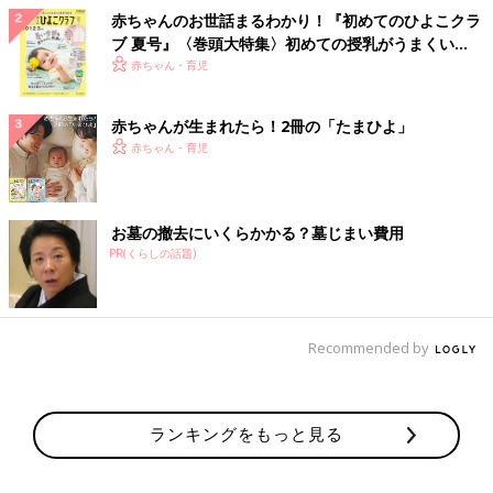
赤ちゃんのお世話まるわかり！『初めてのひよこクラ
ブ 夏号』〈巻頭大特集〉初めての授乳がうまくい
く！ おっぱい・ミルクの基本と夏のトラブル 解決テ
赤ちゃん・育児
ク
赤ちゃんが生まれたら！2冊の「たまひよ」
赤ちゃん・育児
お墓の撤去にいくらかかる？墓じまい費用
PR(くらしの話題)
Recommended by
ランキングをもっと見る