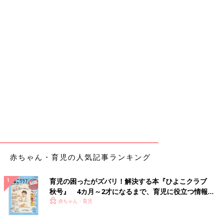
赤ちゃん・育児の人気記事ランキング
育児の困ったがズバリ！解決する本『ひよこクラブ
秋号』 4カ月～2才になるまで、育児に役立つ情報が
いっぱい！
赤ちゃん・育児