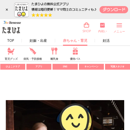
×
内祝い
SHOP
メニュー
TOP
妊娠・出産
赤ちゃん・育児
妊活
育児グッズ
病気・予防接種
離乳食
優待パス
ひよこクラブ
アプリ
SNS
キャンペーン
写真スタジオ