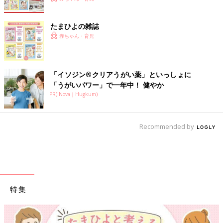
たまひよの雑誌
赤ちゃん・育児
「イソジン®クリアうがい薬」といっしょに
「うがいパワー」で一年中！ 健やか
PR(iNova｜Hugkum)
Recommended by
特集
【ワクチン