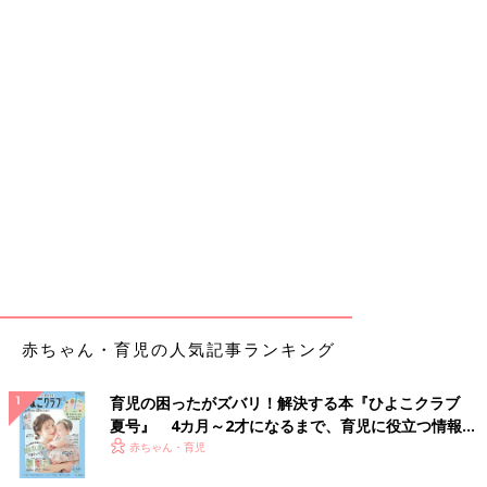
赤ちゃん・育児の人気記事ランキング
育児の困ったがズバリ！解決する本『ひよこクラブ
夏号』 4カ月～2才になるまで、育児に役立つ情報が
いっぱい！
赤ちゃん・育児