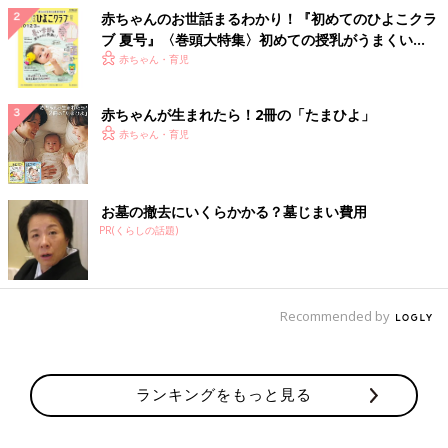
赤ちゃんのお世話まるわかり！『初めてのひよこクラ
ブ 夏号』〈巻頭大特集〉初めての授乳がうまくい
く！ おっぱい・ミルクの基本と夏のトラブル 解決テ
赤ちゃん・育児
ク
赤ちゃんが生まれたら！2冊の「たまひよ」
赤ちゃん・育児
お墓の撤去にいくらかかる？墓じまい費用
PR(くらしの話題)
Recommended by
ランキングをもっと見る