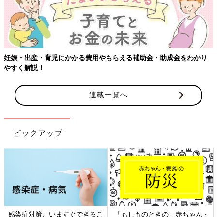
・育児にかかる費用やもらえる補助金・助成金をわかり
！
連載一覧へ
ピックアップ
染症対策、いますぐできるこ
「もしものときの」赤ちゃん・
日本