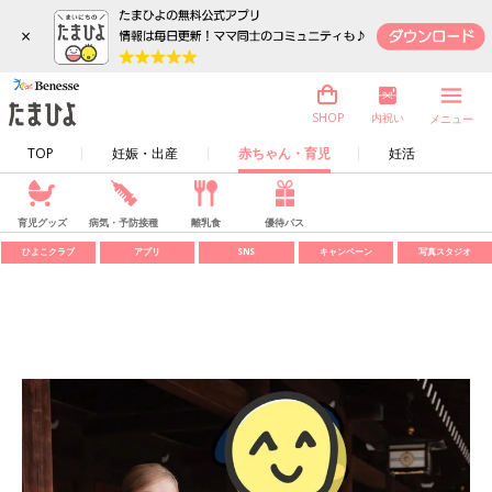
×
内祝い
SHOP
メニュー
TOP
妊娠・出産
赤ちゃん・育児
妊活
育児グッズ
病気・予防接種
離乳食
優待パス
ひよこクラブ
アプリ
SNS
キャンペーン
写真スタジオ