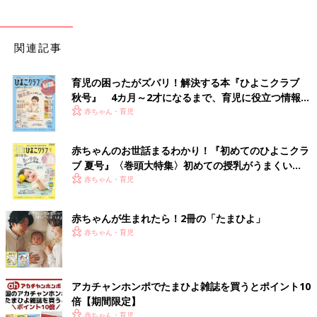
関連記事
育児の困ったがズバリ！解決する本『ひよこクラブ
秋号』 4カ月～2才になるまで、育児に役立つ情報が
いっぱい！
赤ちゃん・育児
赤ちゃんのお世話まるわかり！『初めてのひよこクラ
ブ 夏号』〈巻頭大特集〉初めての授乳がうまくい
く！ おっぱい・ミルクの基本と夏のトラブル 解決テ
赤ちゃん・育児
ク
赤ちゃんが生まれたら！2冊の「たまひよ」
赤ちゃん・育児
アカチャンホンポでたまひよ雑誌を買うとポイント10
倍【期間限定】
赤ちゃん・育児