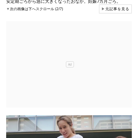
安定期ごろから急に大きくなったおなか。妊娠7カ月ごろ。
▼
次の画像は下へスクロール (2/7)
▶
元記事を見る