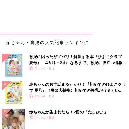
赤ちゃん・育児の人気記事ランキング
育児の困ったがズバリ！解決する本『ひよこクラブ
夏号』 4カ月～2才になるまで、育児に役立つ情報が
いっぱい！
赤ちゃん・育児
赤ちゃんのお世話まるわかり！『初めてのひよこクラ
ブ 夏号』〈巻頭大特集〉初めての授乳がうまくい
く！ おっぱい・ミルクの基本と夏のトラブル 解決テ
赤ちゃん・育児
ク
赤ちゃんが生まれたら！2冊の「たまひよ」
赤ちゃん・育児