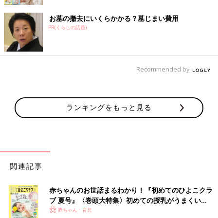
お墓の撤去にいくらかかる？墓じまい費用
PR(くらしの話題)
Recommended by
ランキングをもっと見る
関連記事
赤ちゃんのお世話まるわかり！『初めてのひよこクラ
ブ 夏号』〈巻頭大特集〉初めての授乳がうまくい
く！ おっぱい・ミルクの基本と夏のトラブル 解決テ
赤ちゃん・育児