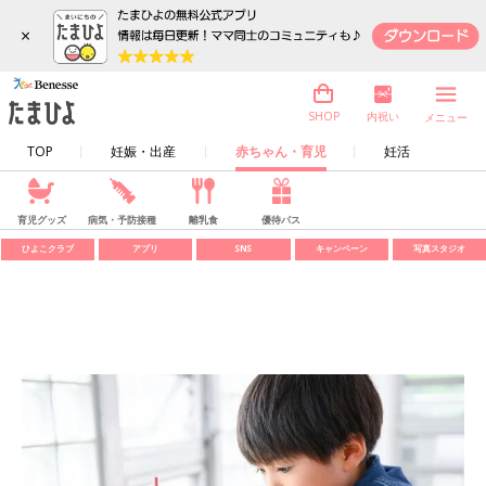
×
内祝い
SHOP
メニュー
TOP
妊娠・出産
赤ちゃん・育児
妊活
育児グッズ
病気・予防接種
離乳食
優待パス
ひよこクラブ
アプリ
SNS
キャンペーン
写真スタジオ