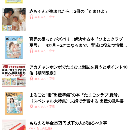
ク
赤ちゃんが生まれたら！2冊の「たまひよ」
赤ちゃん・育児
育児の困ったがズバリ！解決する本『ひよこクラブ
夏号』 4カ月～2才になるまで、育児に役立つ情報が
いっぱい！
赤ちゃん・育児
アカチャンホンポでたまひよ雑誌を買うとポイント10
倍【期間限定】
赤ちゃん・育児
まるごと1冊“出産準備”の本『たまごクラブ 夏号』
〈スペシャル大特集〉夫婦で予習する 出産の教科書
赤ちゃん・育児
もらえる年金25万円以下の人が知るべき事
PR(くらしの話題)