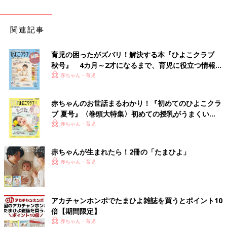
関連記事
育児の困ったがズバリ！解決する本『ひよこクラブ
秋号』 4カ月～2才になるまで、育児に役立つ情報が
いっぱい！
赤ちゃん・育児
赤ちゃんのお世話まるわかり！『初めてのひよこクラ
ブ 夏号』〈巻頭大特集〉初めての授乳がうまくい
く！ おっぱい・ミルクの基本と夏のトラブル 解決テ
赤ちゃん・育児
ク
赤ちゃんが生まれたら！2冊の「たまひよ」
赤ちゃん・育児
アカチャンホンポでたまひよ雑誌を買うとポイント10
倍【期間限定】
赤ちゃん・育児