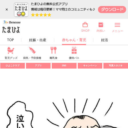
×
内祝い
SHOP
メニュー
TOP
妊娠・出産
赤ちゃん・育児
妊活
育児グッズ
病気・予防接種
離乳食
優待パス
ひよこクラブ
アプリ
SNS
キャンペーン
写真スタジオ