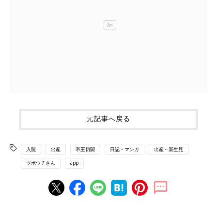
元記事へ戻る
入院
出産
帝王切開
日記・マンガ
出産～新生児
ツボウチさん
app