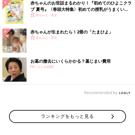
赤ちゃんのお世話まるわかり！『初めてのひよこクラ
ブ 夏号』〈巻頭大特集〉初めての授乳がうまくい
く！ おっぱい・ミルクの基本と夏のトラブル 解決テ
赤ちゃん・育児
ク
赤ちゃんが生まれたら！2冊の「たまひよ」
赤ちゃん・育児
お墓の撤去にいくらかかる？墓じまい費用
PR(くらしの話題)
Recommended by
ランキングをもっと見る