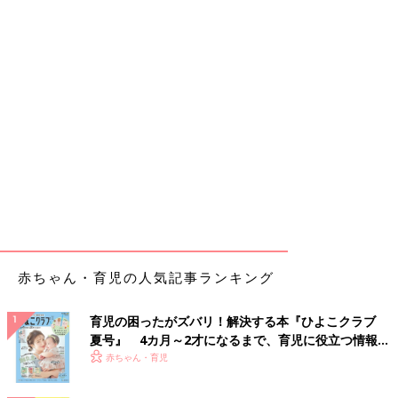
赤ちゃん・育児の人気記事ランキング
育児の困ったがズバリ！解決する本『ひよこクラブ
夏号』 4カ月～2才になるまで、育児に役立つ情報が
いっぱい！
赤ちゃん・育児