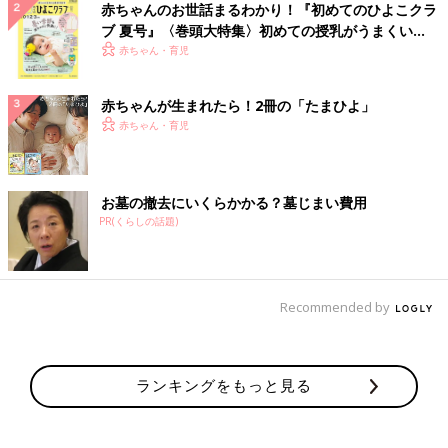
赤ちゃんのお世話まるわかり！『初めてのひよこクラ
ブ 夏号』〈巻頭大特集〉初めての授乳がうまくい
く！ おっぱい・ミルクの基本と夏のトラブル 解決テ
赤ちゃん・育児
ク
赤ちゃんが生まれたら！2冊の「たまひよ」
赤ちゃん・育児
お墓の撤去にいくらかかる？墓じまい費用
PR(くらしの話題)
Recommended by
ランキングをもっと見る