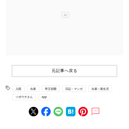
元記事へ戻る
入院
出産
帝王切開
日記・マンガ
出産～新生児
ツボウチさん
app