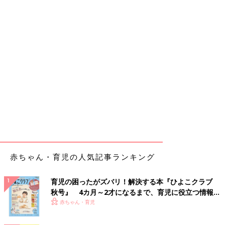
赤ちゃん・育児の人気記事ランキング
育児の困ったがズバリ！解決する本『ひよこクラブ
秋号』 4カ月～2才になるまで、育児に役立つ情報が
いっぱい！
赤ちゃん・育児