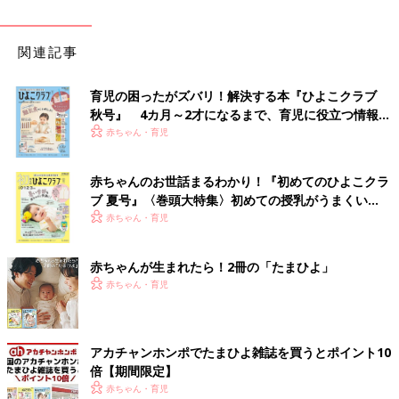
関連記事
育児の困ったがズバリ！解決する本『ひよこクラブ
秋号』 4カ月～2才になるまで、育児に役立つ情報が
いっぱい！
赤ちゃん・育児
赤ちゃんのお世話まるわかり！『初めてのひよこクラ
ブ 夏号』〈巻頭大特集〉初めての授乳がうまくい
く！ おっぱい・ミルクの基本と夏のトラブル 解決テ
赤ちゃん・育児
ク
赤ちゃんが生まれたら！2冊の「たまひよ」
赤ちゃん・育児
アカチャンホンポでたまひよ雑誌を買うとポイント10
倍【期間限定】
赤ちゃん・育児