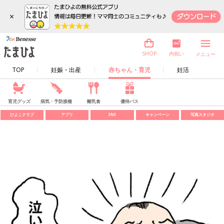
×
内祝い
SHOP
メニュー
TOP
妊娠・出産
赤ちゃん・育児
妊活
育児グッズ
病気・予防接種
離乳食
優待パス
ひよこクラブ
アプリ
SNS
キャンペーン
写真スタジオ