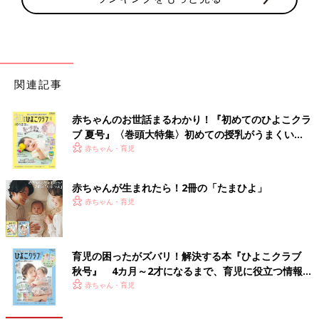
関連記事
赤ちゃんのお世話まるわかり！『初めてのひよこクラ
ブ 夏号』〈巻頭大特集〉初めての授乳がうまくい
く！ おっぱい・ミルクの基本と夏のトラブル 解決テ
赤ちゃん・育児
ク
赤ちゃんが生まれたら！2冊の「たまひよ」
赤ちゃん・育児
育児の困ったがズバリ！解決する本『ひよこクラブ
秋号』 4カ月～2才になるまで、育児に役立つ情報が
いっぱい！
赤ちゃん・育児