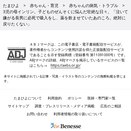
たまひよ
赤ちゃん・育児
赤ちゃんの病気・トラブル
3児の母インリン。子どものぜんそくに悩んだ壮絶な日々。「泣いて
嫌がる長男に必死で吸入をし、薬を飲ませていたあのころ。絶対に
戻りたくない」
ＡＢＪマークは、この電子書店・電子書籍配信サービスが、
著作権者からコンテンツ使用許諾を得た正規版配信サービス
であることを示す登録商標（登録番号 第11091000号）です。
ABJマークの詳細、ABJマークを掲示しているサービスの一覧
はこちら→
https://aebs.or.jp/
本サイトに掲載されている記事・写真・イラスト等のコンテンツの無断転載を禁じま
す。
たまひよについて
利用規約
ポリシー
医師・専門家一覧
サイトマップ
調査・プレスリリース・メディア掲載
広告のご相談
お問い合わせ
利用者情報の取り扱いについて