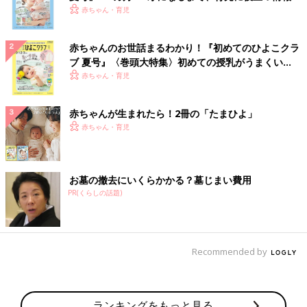
いっぱい！
赤ちゃん・育児
赤ちゃんのお世話まるわかり！『初めてのひよこクラ
ブ 夏号』〈巻頭大特集〉初めての授乳がうまくい
く！ おっぱい・ミルクの基本と夏のトラブル 解決テ
赤ちゃん・育児
ク
赤ちゃんが生まれたら！2冊の「たまひよ」
赤ちゃん・育児
お墓の撤去にいくらかかる？墓じまい費用
PR(くらしの話題)
Recommended by
ランキングをもっと見る