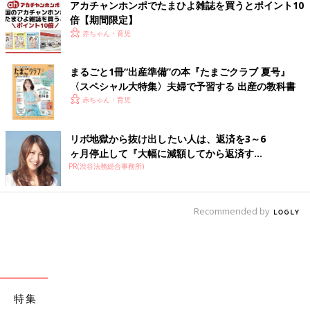
アカチャンホンポでたまひよ雑誌を買うとポイント10
倍【期間限定】
赤ちゃん・育児
まるごと1冊“出産準備”の本『たまごクラブ 夏号』
〈スペシャル大特集〉夫婦で予習する 出産の教科書
赤ちゃん・育児
リボ地獄から抜け出したい人は、返済を3～6
ヶ月停止して『大幅に減額してから返済す...
PR(渋谷法務総合事務所)
Recommended by
特集