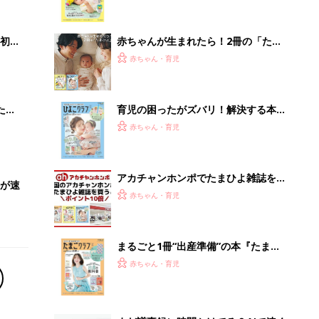
いっ
集〉初めての授乳がうまくいく！ お
っぱい・ミルクの基本と夏のトラブル
解決テク
初め
赤ちゃんが生まれたら！2冊の「たま
大特
ひよ」
赤ちゃん・育児
 お
ブル
たま
育児の困ったがズバリ！解決する本
『ひよこクラブ 夏号』 4カ月～2才
赤ちゃん・育児
になるまで、育児に役立つ情報がいっ
ぱい！
アカチャンホンポでたまひよ雑誌を買
Iが速
うとポイント10倍【期間限定】
赤ちゃん・育児
まるごと1冊“出産準備”の本『たまご
クラブ 夏号』〈スペシャル大特集〉
赤ちゃん・育児
夫婦で予習する 出産の教科書