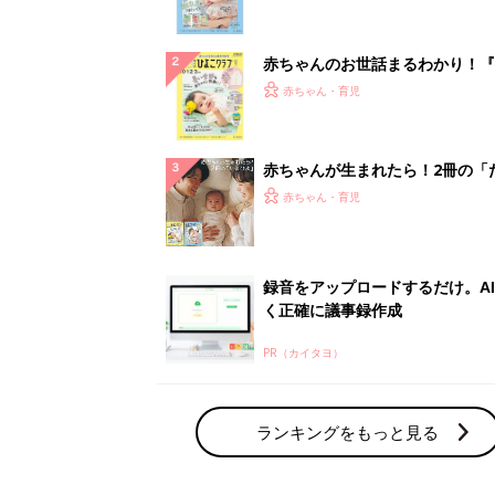
になるまで、育児に役立つ情報が
ぱい！
赤ちゃんのお世話まるわかり！『
てのひよこクラブ 夏号』〈巻頭
赤ちゃん・育児
集〉初めての授乳がうまくいく！
っぱい・ミルクの基本と夏のトラ
解決テク
赤ちゃんが生まれたら！2冊の「
ひよ」
赤ちゃん・育児
録音をアップロードするだけ。A
く正確に議事録作成
PR（カイタヨ）
ランキングをもっと見る