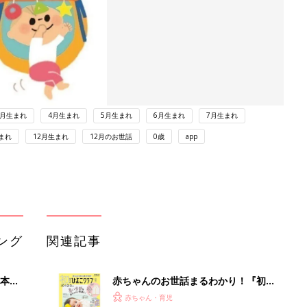
3月生まれ
4月生まれ
5月生まれ
6月生まれ
7月生まれ
まれ
12月生まれ
12月のお世話
0歳
app
ング
関連記事
本
赤ちゃんのお世話まるわかり！『初め
2才
てのひよこクラブ 夏号』〈巻頭大特
赤ちゃん・育児