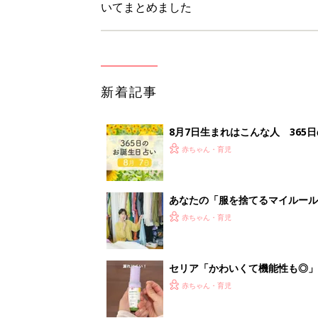
いてまとめました
新着記事
8月7日生まれはこんな人 365
赤ちゃん・育児
あなたの「服を捨てるマイルー
スタイリストが喝！
赤ちゃん・育児
セリア「かわいくて機能性も◎」
赤ちゃん・育児