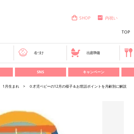
SHOP
内祝い
TOP
き
名づけ
出産準備
SNS
キャンペーン
1月生まれ
０才児ベビーの12月の様子＆お世話ポイントを月齢別に解説