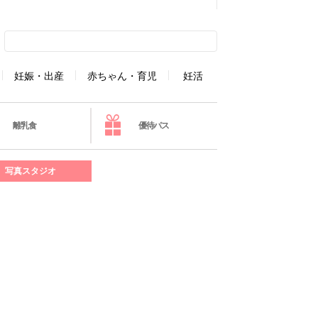
妊娠・出産
赤ちゃん・育児
妊活
離乳食
優待パス
写真スタジオ