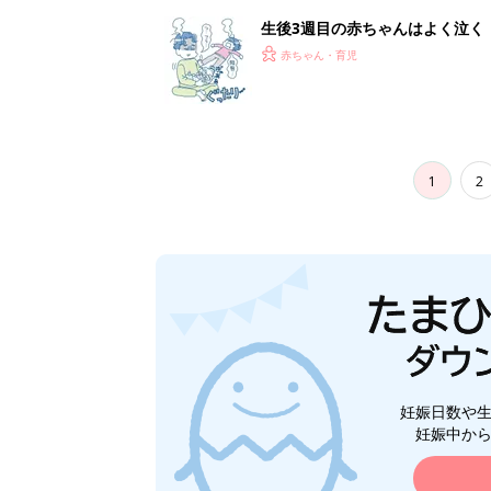
生後3週目の赤ちゃんはよく泣く
って本当？【専門家】
赤ちゃん・育児
1
2
妊娠日数や
妊娠中か