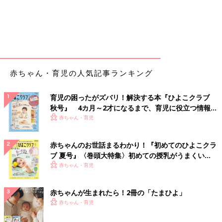
赤ちゃん・育児の人気記事ランキング
育児の困ったがズバリ！解決する本『ひよこクラブ
秋号』 4カ月～2才になるまで、育児に役立つ情報が
いっぱい！
赤ちゃん・育児
赤ちゃんのお世話まるわかり！『初めてのひよこクラ
ブ 夏号』〈巻頭大特集〉初めての授乳がうまくい
く！ おっぱい・ミルクの基本と夏のトラブル 解決テ
赤ちゃん・育児
ク
赤ちゃんが生まれたら！2冊の「たまひよ」
赤ちゃん・育児