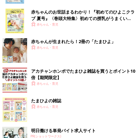
赤ちゃんのお世話まるわかり！『初めてのひよこクラ
ブ 夏号』〈巻頭大特集〉初めての授乳がうまくい
く！ おっぱい・ミルクの基本と夏のトラブル 解決テ
赤ちゃん・育児
ク
赤ちゃんが生まれたら！2冊の「たまひよ」
赤ちゃん・育児
アカチャンホンポでたまひよ雑誌を買うとポイント10
倍【期間限定】
赤ちゃん・育児
たまひよの雑誌
赤ちゃん・育児
明日働ける単発バイト求人サイト
PR(ショットワークス)