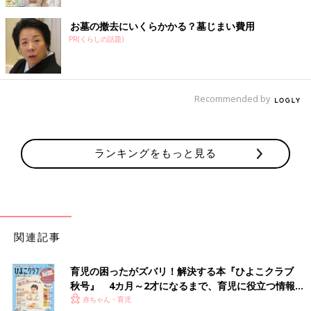
お墓の撤去にいくらかかる？墓じまい費用
PR(くらしの話題)
Recommended by
ランキングをもっと見る
関連記事
育児の困ったがズバリ！解決する本『ひよこクラブ
秋号』 4カ月～2才になるまで、育児に役立つ情報が
いっぱい！
赤ちゃん・育児