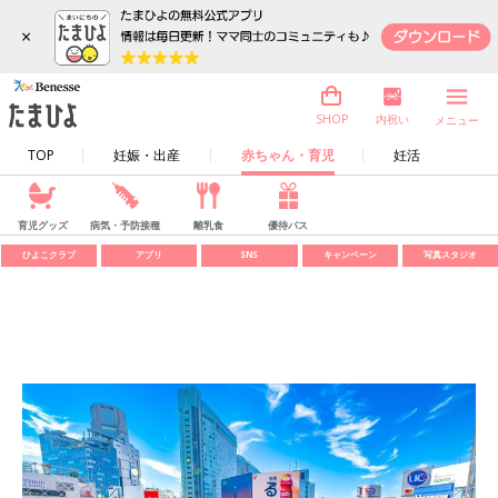
×
内祝い
SHOP
メニュー
TOP
妊娠・出産
赤ちゃん・育児
妊活
育児グッズ
病気・予防接種
離乳食
優待パス
ひよこクラブ
アプリ
SNS
キャンペーン
写真スタジオ