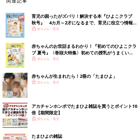
関連記事
育児の困ったがズバリ！解決する本『ひよこクラブ
秋号』 4カ月～2才になるまで、育児に役立つ情報が
いっぱい！
赤ちゃん・育児
赤ちゃんのお世話まるわかり！『初めてのひよこクラ
ブ 夏号』〈巻頭大特集〉初めての授乳がうまくい
く！ おっぱい・ミルクの基本と夏のトラブル 解決テ
赤ちゃん・育児
ク
赤ちゃんが生まれたら！2冊の「たまひよ」
赤ちゃん・育児
アカチャンホンポでたまひよ雑誌を買うとポイント10
倍【期間限定】
赤ちゃん・育児
たまひよの雑誌