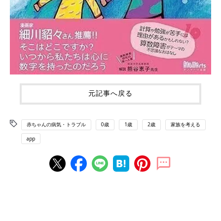
元記事へ戻る
赤ちゃんの病気・トラブル
0歳
1歳
2歳
家族を考える
app