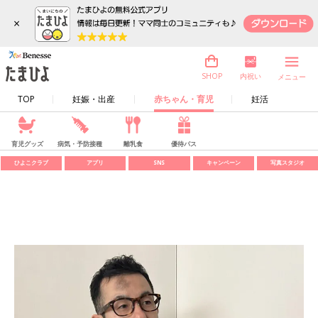
×
内祝い
SHOP
メニュー
TOP
妊娠・出産
赤ちゃん・育児
妊活
育児グッズ
病気・予防接種
離乳食
優待パス
ひよこクラブ
アプリ
SNS
キャンペーン
写真スタジオ