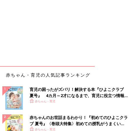
赤ちゃん・育児の人気記事ランキング
育児の困ったがズバリ！解決する本『ひよこクラブ
夏号』 4カ月～2才になるまで、育児に役立つ情報が
いっぱい！
赤ちゃん・育児
赤ちゃんのお世話まるわかり！『初めてのひよこクラ
ブ 夏号』〈巻頭大特集〉初めての授乳がうまくい
く！ おっぱい・ミルクの基本と夏のトラブル 解決テ
赤ちゃん・育児