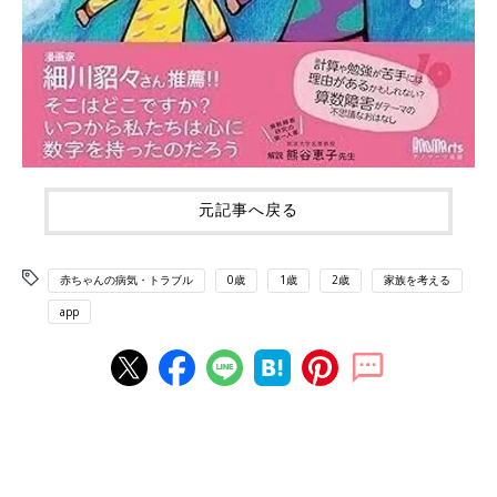
元記事へ戻る
赤ちゃんの病気・トラブル
0歳
1歳
2歳
家族を考える
app