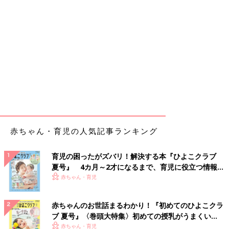
赤ちゃん・育児の人気記事ランキング
育児の困ったがズバリ！解決する本『ひよこクラブ
夏号』 4カ月～2才になるまで、育児に役立つ情報が
いっぱい！
赤ちゃん・育児
赤ちゃんのお世話まるわかり！『初めてのひよこクラ
ブ 夏号』〈巻頭大特集〉初めての授乳がうまくい
く！ おっぱい・ミルクの基本と夏のトラブル 解決テ
赤ちゃん・育児