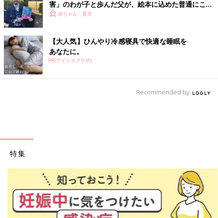
害」のわが子と歩んだ父が、絵本に込めた普通にこだ
わらない勇気
赤ちゃん・育児
【大人気】ひんやり冷感寝具で快適な睡眠を
あなたに。
PR(アイリスプラザ)
Recommended by
特集