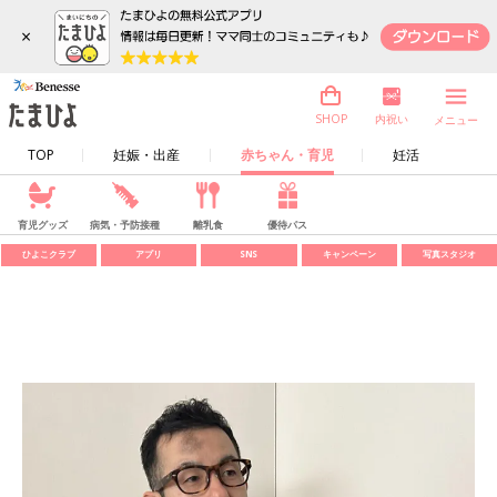
×
内祝い
SHOP
メニュー
TOP
妊娠・出産
赤ちゃん・育児
妊活
育児グッズ
病気・予防接種
離乳食
優待パス
ひよこクラブ
アプリ
SNS
キャンペーン
写真スタジオ