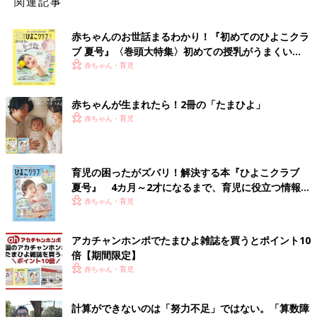
関連記事
赤ちゃんのお世話まるわかり！『初めてのひよこクラ
ブ 夏号』〈巻頭大特集〉初めての授乳がうまくい
く！ おっぱい・ミルクの基本と夏のトラブル 解決テ
赤ちゃん・育児
ク
赤ちゃんが生まれたら！2冊の「たまひよ」
赤ちゃん・育児
育児の困ったがズバリ！解決する本『ひよこクラブ
夏号』 4カ月～2才になるまで、育児に役立つ情報が
いっぱい！
赤ちゃん・育児
アカチャンホンポでたまひよ雑誌を買うとポイント10
倍【期間限定】
赤ちゃん・育児
計算ができないのは「努力不足」ではない。「算数障