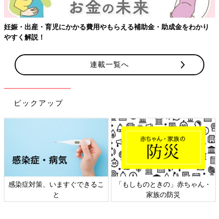
わかり
連載一覧へ
ピックアップ
赤ちゃん・
日本外来小児科学会リーフレッ
六星占術 細木かおりさ
ト検討会
相談