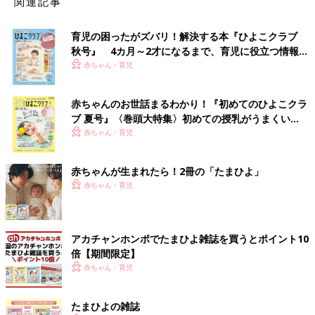
関連記事
育児の困ったがズバリ！解決する本『ひよこクラブ
秋号』 4カ月～2才になるまで、育児に役立つ情報が
いっぱい！
赤ちゃん・育児
赤ちゃんのお世話まるわかり！『初めてのひよこクラ
ブ 夏号』〈巻頭大特集〉初めての授乳がうまくい
く！ おっぱい・ミルクの基本と夏のトラブル 解決テ
赤ちゃん・育児
ク
赤ちゃんが生まれたら！2冊の「たまひよ」
赤ちゃん・育児
アカチャンホンポでたまひよ雑誌を買うとポイント10
倍【期間限定】
赤ちゃん・育児
たまひよの雑誌