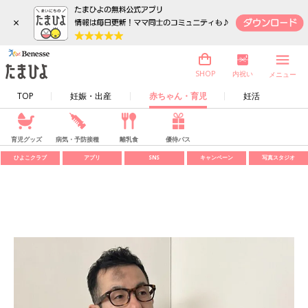
×
内祝い
SHOP
メニュー
TOP
妊娠・出産
赤ちゃん・育児
妊活
育児グッズ
病気・予防接種
離乳食
優待パス
ひよこクラブ
アプリ
SNS
キャンペーン
写真スタジオ