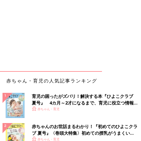
赤ちゃん・育児の人気記事ランキング
育児の困ったがズバリ！解決する本『ひよこクラブ
夏号』 4カ月～2才になるまで、育児に役立つ情報が
いっぱい！
赤ちゃん・育児
赤ちゃんのお世話まるわかり！『初めてのひよこクラ
ブ 夏号』〈巻頭大特集〉初めての授乳がうまくい
く！ おっぱい・ミルクの基本と夏のトラブル 解決テ
赤ちゃん・育児