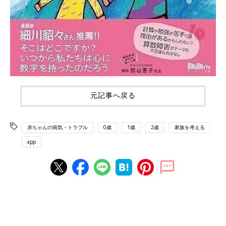
元記事へ戻る
赤ちゃんの病気・トラブル
0歳
1歳
2歳
家族を考える
app