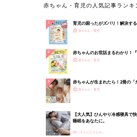
赤ちゃん・育児の人気記事ランキ
育児の困ったがズバリ！解決する
『ひよこクラブ 秋号』 4カ月～
赤ちゃん・育児
になるまで、育児に役立つ情報が
ぱい！
赤ちゃんのお世話まるわかり！『
てのひよこクラブ 夏号』〈巻頭
赤ちゃん・育児
集〉初めての授乳がうまくいく！
っぱい・ミルクの基本と夏のトラ
解決テク
赤ちゃんが生まれたら！2冊の「
ひよ」
赤ちゃん・育児
【大人気】ひんやり冷感寝具で快
睡眠をあなたに。
PR（アイリスプラザ）