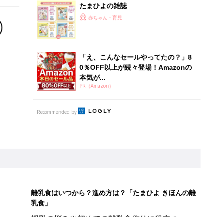
たまひよの雑誌
赤ちゃん・育児
「え、こんなセールやってたの？」8
0％OFF以上が続々登場！Amazonの
本気が...
PR（Amazon）
Recommended by
離乳食はいつから？進め方は？「たまひよ きほんの離
乳食」