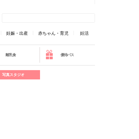
妊娠・出産
赤ちゃん・育児
妊活
離乳食
優待パス
写真スタジオ