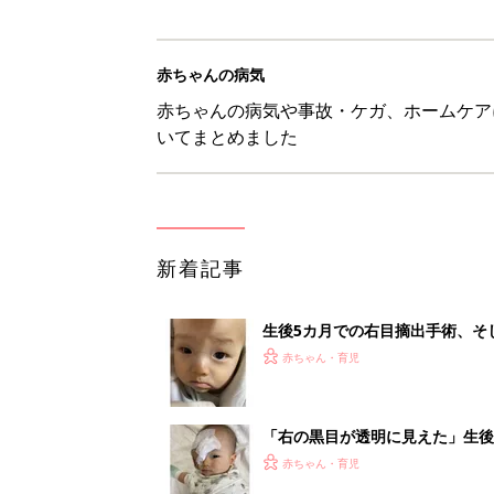
赤ちゃんの病気
赤ちゃんの病気や事故・ケガ、ホームケア
いてまとめました
新着記事
生後5カ月での右目摘出手術、そ
の生活【網膜芽細胞腫】
赤ちゃん・育児
「右の黒目が透明に見えた」生後
芽細胞腫】
赤ちゃん・育児