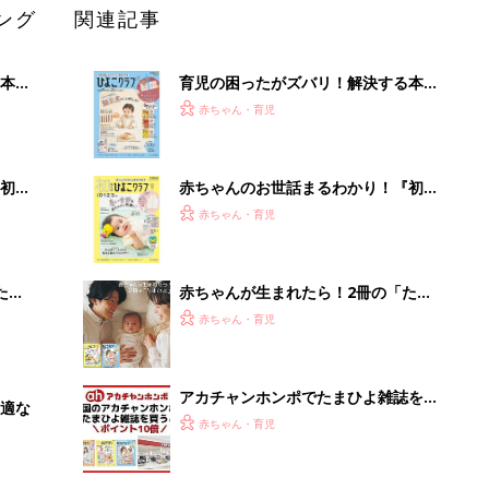
ング
関連記事
本
育児の困ったがズバリ！解決する本
2才
『ひよこクラブ 秋号』 4カ月～2才
赤ちゃん・育児
いっ
になるまで、育児に役立つ情報がいっ
ぱい！
初め
赤ちゃんのお世話まるわかり！『初め
大特
てのひよこクラブ 夏号』〈巻頭大特
赤ちゃん・育児
 お
集〉初めての授乳がうまくいく！ お
ブル
っぱい・ミルクの基本と夏のトラブル
解決テク
たま
赤ちゃんが生まれたら！2冊の「たま
ひよ」
赤ちゃん・育児
アカチャンホンポでたまひよ雑誌を買
適な
うとポイント10倍【期間限定】
赤ちゃん・育児