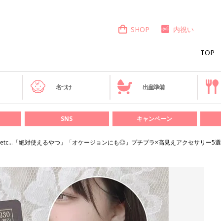
SHOP
内祝い
TOP
き
名づけ
出産準備
SNS
キャンペーン
etc…「絶対使えるやつ」「オケージョンにも◎」プチプラ×高見えアクセサリー5選