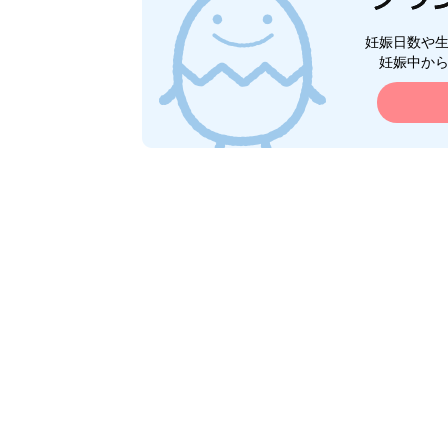
妊娠日数や
妊娠中か