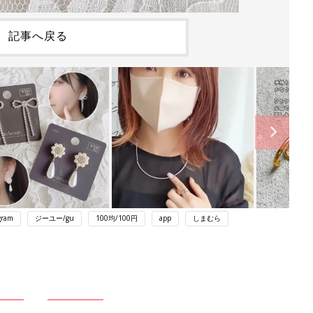
記事へ戻る
gram
ジーユー/gu
100均/100円
app
しまむら