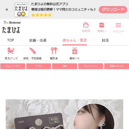
×
内祝い
SHOP
メニュー
TOP
妊娠・出産
赤ちゃん・育児
妊活
育児グッズ
病気・予防接種
離乳食
優待パス
ひよこクラブ
アプリ
SNS
キャンペーン
写真スタジオ