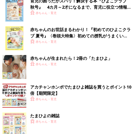
育児の困ったがズバリ！解決する本『ひよこクラブ
秋号』 4カ月～2才になるまで、育児に役立つ情報が
いっぱい！
赤ちゃん・育児
赤ちゃんのお世話まるわかり！『初めてのひよこクラ
ブ 夏号』〈巻頭大特集〉初めての授乳がうまくい
く！ おっぱい・ミルクの基本と夏のトラブル 解決テ
赤ちゃん・育児
ク
赤ちゃんが生まれたら！2冊の「たまひよ」
赤ちゃん・育児
アカチャンホンポでたまひよ雑誌を買うとポイント10
倍【期間限定】
赤ちゃん・育児
たまひよの雑誌
赤ちゃん・育児