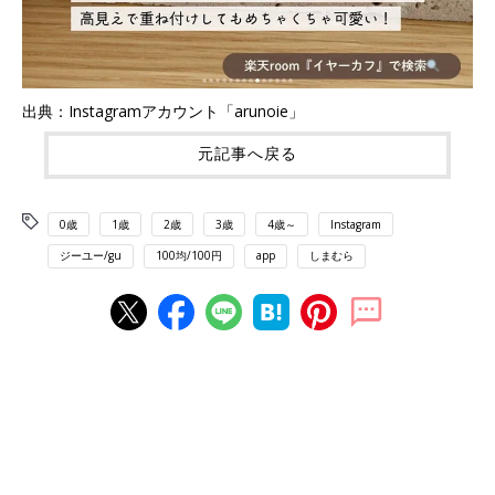
出典：Instagramアカウント「arunoie」
元記事へ戻る
0歳
1歳
2歳
3歳
4歳～
Instagram
ジーユー/gu
100均/100円
app
しまむら