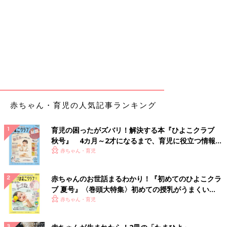
赤ちゃん・育児の人気記事ランキング
育児の困ったがズバリ！解決する本『ひよこクラブ
秋号』 4カ月～2才になるまで、育児に役立つ情報が
いっぱい！
赤ちゃん・育児
赤ちゃんのお世話まるわかり！『初めてのひよこクラ
ブ 夏号』〈巻頭大特集〉初めての授乳がうまくい
く！ おっぱい・ミルクの基本と夏のトラブル 解決テ
赤ちゃん・育児
ク