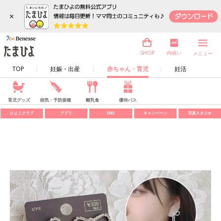
×
内祝い
SHOP
メニュー
TOP
妊娠・出産
赤ちゃん・育児
妊活
育児グッズ
病気・予防接種
離乳食
優待パス
ひよこクラブ
アプリ
SNS
キャンペーン
写真スタジオ