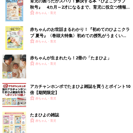
育児の困ったがズバリ！解決する本『ひよこクラブ
秋号』 4カ月～2才になるまで、育児に役立つ情報が
いっぱい！
赤ちゃん・育児
赤ちゃんのお世話まるわかり！『初めてのひよこクラ
ブ 夏号』〈巻頭大特集〉初めての授乳がうまくい
く！ おっぱい・ミルクの基本と夏のトラブル 解決テ
赤ちゃん・育児
ク
赤ちゃんが生まれたら！2冊の「たまひよ」
赤ちゃん・育児
アカチャンホンポでたまひよ雑誌を買うとポイント10
倍【期間限定】
赤ちゃん・育児
たまひよの雑誌
赤ちゃん・育児