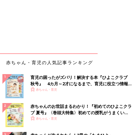
赤ちゃん・育児の人気記事ランキング
育児の困ったがズバリ！解決する本『ひよこクラブ
秋号』 4カ月～2才になるまで、育児に役立つ情報が
いっぱい！
赤ちゃん・育児
赤ちゃんのお世話まるわかり！『初めてのひよこクラ
ブ 夏号』〈巻頭大特集〉初めての授乳がうまくい
く！ おっぱい・ミルクの基本と夏のトラブル 解決テ
赤ちゃん・育児
ク