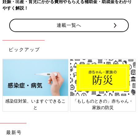
かり
連載一覧へ
ピックアップ
ちゃん・
日本外来小児科学会リーフレッ
六星占術 細木かおりさん
ト検討会
相談
最新号